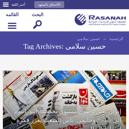
الألتحاق بالمعهد
أختر اللغة
البحث
القائمه
الرئيسية
←
حسين سلامي
حسين سلامي
Tag Archives:
إيران تعلن وصول مستوى تخصيب اليورانيوم
إلى 4.5%..وخاتمي: يأس الشعب يعزز فكرة
إسقاط النظام