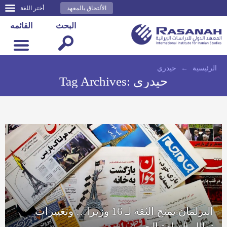
الألتحاق بالمعهد
أختر اللغة
البحث
القائمه
الرئيسية
←
حيدري
حيدري
Tag Archives:
البرلمان يمنح الثقة لـ 16 وزيرا… وتغييرات
تطال القيادة الجوية