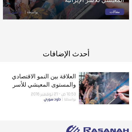
مقالات
بواسطة
داود سوري
أحدث الإضافات
العلاقة بين النمو الاقتصادي
والمستوى المعيشي للأسر
الإيرانية
10:53 ص - 21 نوفمبر 2016
بواسطة
داود سوري