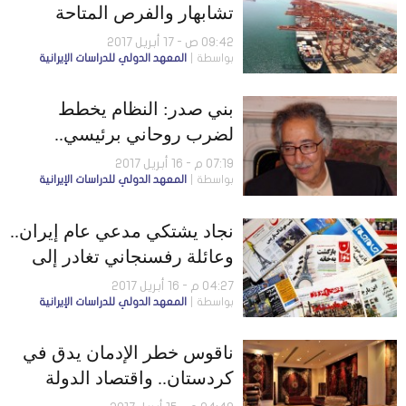
تشابهار والفرص المتاحة
لإيران والهند وأفغانستان
09:42 ص - 17 أبريل 2017
بواسطة
المعهد الدولي للدراسات الإيرانية
بني صدر: النظام يخطط
لضرب روحاني برئيسي..
وولاية الفقيه تشرّع للعنف
07:19 م - 16 أبريل 2017
بواسطة
المعهد الدولي للدراسات الإيرانية
فقط
نجاد يشتكي مدعي عام إيران..
وعائلة رفسنجاني تغادر إلى
بريطانيا
04:27 م - 16 أبريل 2017
بواسطة
المعهد الدولي للدراسات الإيرانية
ناقوس خطر الإدمان يدق في
كردستان.. واقتصاد الدولة
مريض