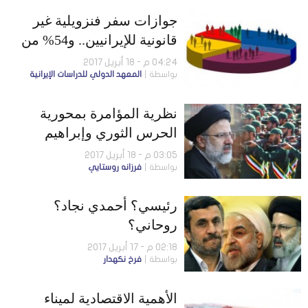
جوازات سفر فنزويلية غير
قانونية للإيرانيين.. و54% من
الشعب يعانون صعوبات
04:24 م - 18 أبريل 2017
بواسطة
المعهد الدولي للدراسات الإيرانية
معيشية
نظرية المؤامرة بمحورية
الحرس الثوري وإبراهيم
رئيسي
03:05 م - 18 أبريل 2017
بواسطة
فرزانه روستايي
رئیسي؟ أحمدي نجاد؟
روحاني؟
02:18 م - 17 أبريل 2017
بواسطة
فرخ نكهدار
الأهمية الاقتصادية لميناء