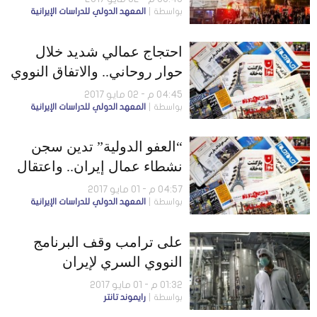
بواسطة
المعهد الدولي للدراسات الإيرانية
السعودية
احتجاج عمالي شديد خلال
حوار روحاني.. والاتفاق النووي
لم يرفع ظل الحرب عن إيران
04:45 م - 02 مايو 2017
بواسطة
المعهد الدولي للدراسات الإيرانية
“العفو الدولية” تدين سجن
نشطاء عمال إيران.. واعتقال
إيراني بتركيا هرب أجزاء
04:57 م - 01 مايو 2017
بواسطة
المعهد الدولي للدراسات الإيرانية
صاروخ
على ترامب وقف البرنامج
النووي السري لإيران
01:32 م - 01 مايو 2017
بواسطة
رايموند تانتر