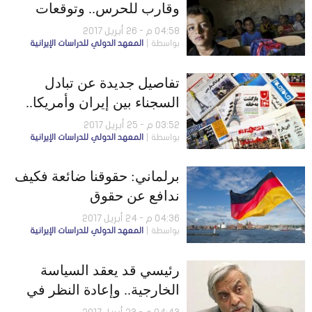
وقارب للحرس.. وتوقعات
بازدياد تهريب المخدرات
04:58 م - 26 أبريل 2017
بواسطة
المعهد الدولي للدراسات الإيرانية
تفاصيل جديدة عن تبادل
السجناء بين إيران وأمريكا..
ورفض إعادة محاكمة بريطانية
03:52 م - 25 أبريل 2017
بواسطة
المعهد الدولي للدراسات الإيرانية
برلماني: حقوقنا ضائعة فكيف
ندافع عن حقوق
الشعب؟..وإيران لا تصدر
04:36 م - 24 أبريل 2017
بواسطة
المعهد الدولي للدراسات الإيرانية
الكهرباء مجانا لأي دولة
رئيسي قد يعقد السياسة
الخارجية.. وإعادة النظر في
الاتفاق النووي بعد 90 يومًا