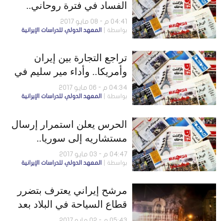
الفساد في فترة روحاني..
والحكومة تتجاهل مطالب أهل
04:41 م - 08 مايو 2017
بواسطة
المعهد الدولي للدراسات الإيرانية
السنة
تراجع التجارة بين إيران
وأمريكا.. وأداء مير سليم في
المناظرة الثانية يفوق
04:34 م - 06 مايو 2017
بواسطة
المعهد الدولي للدراسات الإيرانية
التوقعات
الحرس يعلن استمرار إرسال
مستشاريه إلى سوريا..
ومسؤول إيراني يهدد باجتياح
04:47 م - 03 مايو 2017
بواسطة
المعهد الدولي للدراسات الإيرانية
باكستان
مرشح إيراني يعترف بتضرر
قطاع السياحة في البلاد بعد
الاعتداء على السفارة
05:43 م - 02 مايو 2017