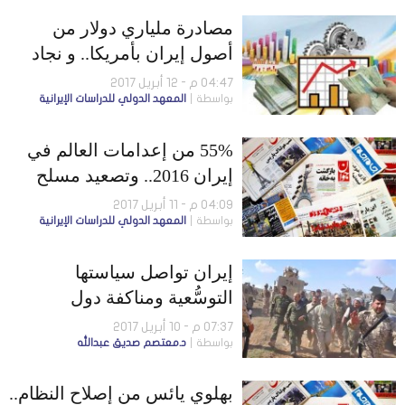
مصادرة ملياري دولار من
أصول إيران بأمريكا.. و نجاد
وبقائي مرشحان لانتخابات
04:47 م - 12 أبريل 2017
بواسطة
المعهد الدولي للدراسات الإيرانية
الرئاسة
55% من إعدامات العالم في
إيران 2016.. وتصعيد مسلح
في بلوشستان
04:09 م - 11 أبريل 2017
بواسطة
المعهد الدولي للدراسات الإيرانية
إيران تواصل سياستها
التوسُّعية ومناكفة دول
المنطقة
07:37 م - 10 أبريل 2017
بواسطة
د.معتصم صديق عبدالله
بهلوي يائس من إصلاح النظام..