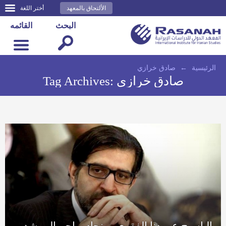
الألتحاق بالمعهد
أختر اللغة
البحث
القائمه
الرئيسية
←
صادق خرازي
صادق خرازي
Tag Archives:
الباسيج عمودنا الفقري.. ونجاد يهاجم المرشد