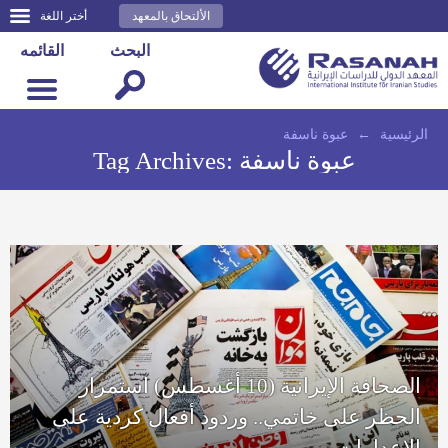
الألتحاق بالمعهد
أختر اللغة
البحث
القائمه
الرئيسية
←
عبوة ناسفة
عبوة ناسفة
Tag Archives:
الصحافة الإيرانية (10 أغسطس) استمرار
الحظر على خاتمي.. وردود أفعال كردية على
الإعدامات