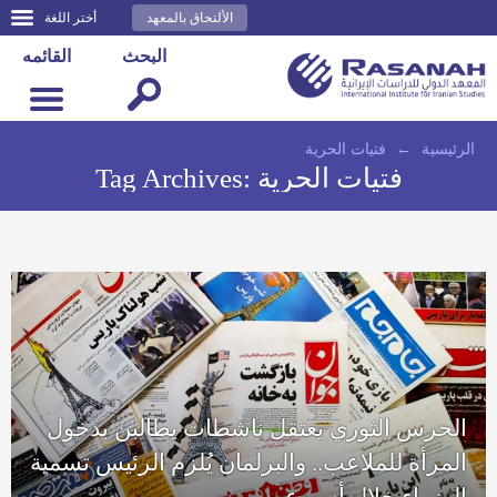
الألتحاق بالمعهد
أختر اللغة
البحث
القائمه
الرئيسية
←
فتيات الحرية
فتيات الحرية
Tag Archives:
الحرس الثوري يعتقل ناشطات يطالبن بدخول
المرأة للملاعب.. والبرلمان يُلزم الرئيس تسمية
الوزراء خلال أسبوعين