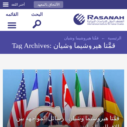
الألتحاق بالمعهد
أختر اللغة
البحث
القائمه
الرئيسية
←
قمَّتا هيروشيما وشيان
قمَّتا هيروشيما وشيان
Tag Archives:
قمَّتا هيروشيما وشيان.. رسائل المواجهة بين
الاقطاب الدولية