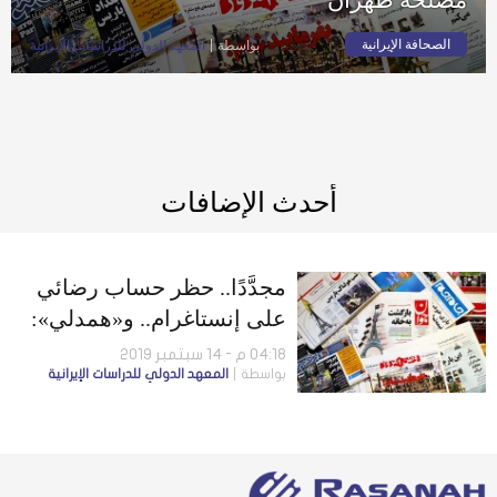
الصحافة الإيرانية
بواسطة
المعهد الدولي للدراسات الإيرانية
أحدث الإضافات
مجدَّدًا.. حظر حساب رضائي
على إنستاغرام.. و«همدلي»:
رسائل عزل بولتون ليست في
04:18 م - 14 سبتمبر 2019
بواسطة
المعهد الدولي للدراسات الإيرانية
مصلحة طهران