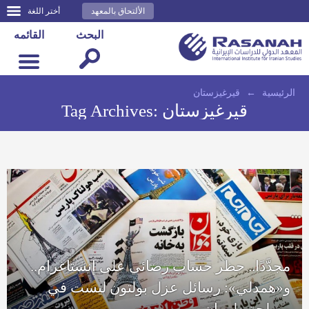
الألتحاق بالمعهد
أختر اللغة
البحث
القائمه
الرئيسية
←
قيرغيزستان
قيرغيزستان
Tag Archives:
مجدَّدًا.. حظر حساب رضائي على إنستاغرام..
و«همدلي»: رسائل عزل بولتون ليست في
مصلحة طهران