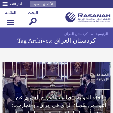
الألتحاق بالمعهد
أختر اللغة
البحث
القائمه
الرئيسية
←
كردستان العراق
كردستان العراق
Tag Archives:
«العفو الدولية» تطالب بالإفراج الفوري عن
اثنين من سُجناء الرأي في إيران.. و«تجارت»:
سوق رأس المال الإيراني في مسار غير واقعي