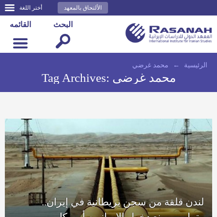
الألتحاق بالمعهد
أختر اللغة
البحث
القائمه
الرئيسية
←
محمد غرضي
محمد غرضي
Tag Archives:
لندن قلقة من سجن بريطانية في إيران..
وترامب يمنع دخول الإيرانيين أمريكا