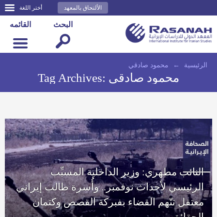
الألتحاق بالمعهد
أختر اللغة
البحث
القائمه
الرئيسية
←
محمود صادقي
محمود صادقي
Tag Archives:
النائب مطهري: وزير الداخلية المسبِّب
الرئيسي لأحداث نوفمبر.. وأُسرة طالب إيراني
معتقل تتّهم القضاء بفبركة القصص وكتمان
الحقائق