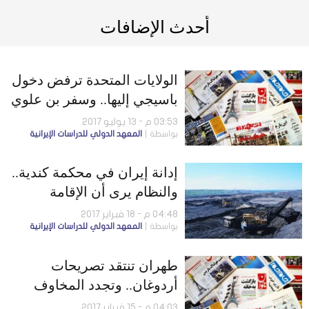
أحدث الإضافات
الولايات المتحدة ترفض دخول
باسيجي إليها.. وسفر بن علوي
يحمل رسالة
03:53 م - 13 يوليو 2017
بواسطة
المعهد الدولي للدراسات الإيرانية
إدانة إيران في محكمة كندية..
والنظام يرى أن الإقامة
الجبرية أقل عقوبة لـ
04:48 م - 18 فبراير 2017
بواسطة
المعهد الدولي للدراسات الإيرانية
«الإصلاحيين»
طهران تنتقد تصريحات
أردوغان.. وتجدد المخاوف
الدولية من تهديدات القضاء
04:03 م - 15 فبراير 2017