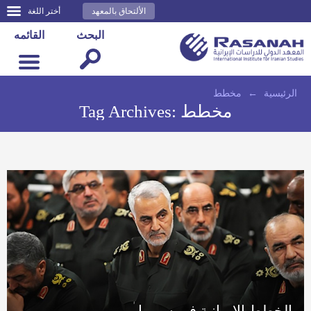
الألتحاق بالمعهد
أختر اللغة
البحث
القائمه
الرئيسية
←
مخطط
مخطط
Tag Archives:
الخطط الإيرانية في سوريا