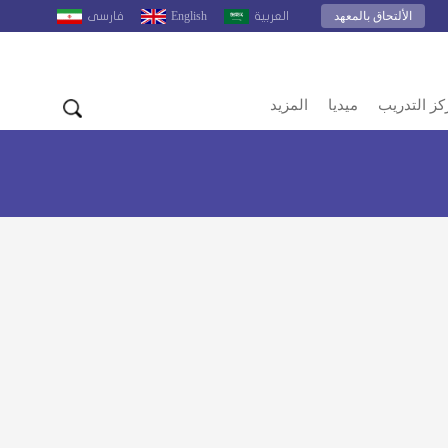
الألتحاق بالمعهد
English
العربية
فارسى
كز التدريب
ميديا
المزيد