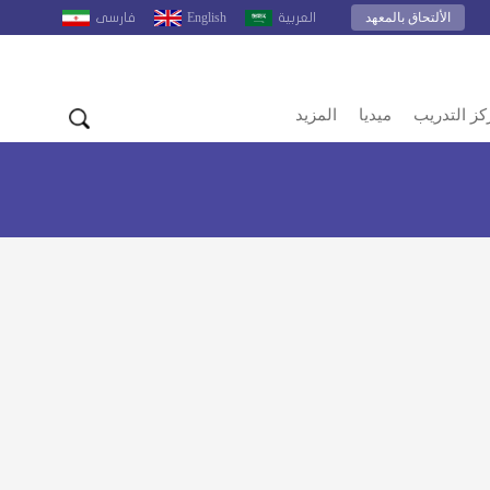
الألتحاق بالمعهد
English
العربية
فارسى
كز التدريب
ميديا
المزيد