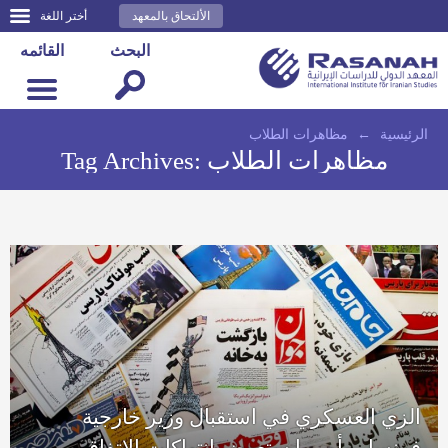
الألتحاق بالمعهد
أختر اللغة
البحث
القائمه
الرئيسية
←
مظاهرات الطلاب
مظاهرات الطلاب
Tag Archives:
الزي العسكري في استقبال وزير خارجية
فرنسا.. وأوروبا ستعوض انتهاكات الاتفاق