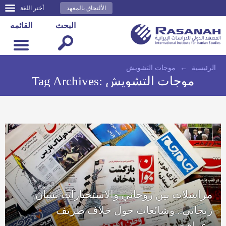
الألتحاق بالمعهد
أختر اللغة
البحث
القائمه
الرئيسية
←
موجات التشويش
موجات التشويش
Tag Archives:
مراسلات بين روحاني والاستخبارات بشأن
زنجاني.. وشائعات حول خلاف ظريف
وعراقجي