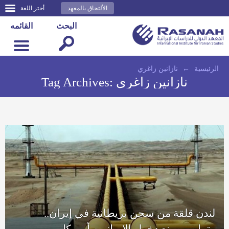
الألتحاق بالمعهد
أختر اللغة
البحث
القائمه
الرئيسية
←
نازانين زاغري
نازانين زاغري
Tag Archives:
لندن قلقة من سجن بريطانية في إيران..
وترامب يمنع دخول الإيرانيين أمريكا