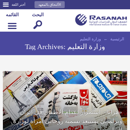
الألتحاق بالمعهد
أختر اللغة
البحث
القائمه
الرئيسية
←
وزارة التعليم
وزارة التعليم
Tag Archives:
«هرانا»: استمرار إعدام الأطفال في إيران..
وبرلمانيّ يستبعد تسمية روحاني امرأة لوزارة
التعليم