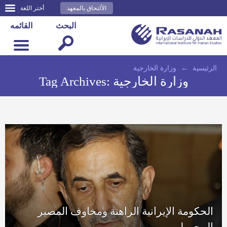
الألتحاق بالمعهد
أختر اللغة
البحث
القائمه
الرئيسية
←
وزارة الخارجية
وزارة الخارجية
Tag Archives:
الحكومة الإيرانية الراهنة ومخاوف المصير
المجهول