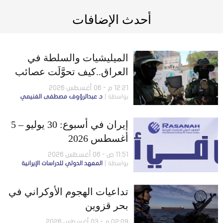
أحدث الإضافات
الميليشيات والسلطة في
العراق..كيف تحوَّلَت عصائب
أهل الحق إلى لاعب سياسي
12:21 م - 06 أغسطس 2026
بواسطة
د. عبدالرؤوف مصطفى الغنيمي
مؤثر؟
إيران في أسبوع: 30 يوليو – 5
أغسطس 2026
11:51 ص - 06 أغسطس 2026
بواسطة
المعهد الدولي للدراسات الإيرانية
تداعيات الهجوم الأوكراني في
بحر قزوين
02:09 م - 03 أغسطس 2026