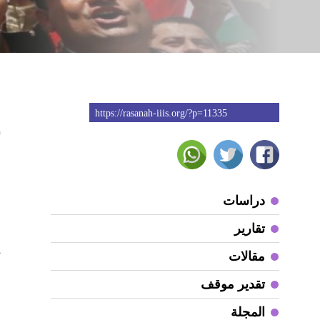
https://rasanah-iiis.org/?p=11335
0
دراسات
تقارير
ت
مقالات
تقدير موقف
المجلة
ا