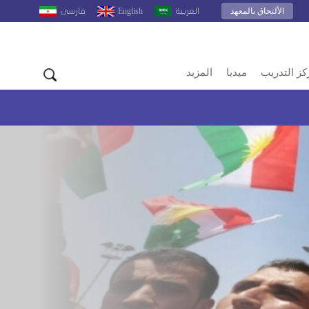
الألتحاق بالمعهد
English
العربية
فارسى
كز التدريب
ميديا
المزيد