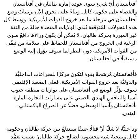
أفغانستان أيّ شيءٍ سوى عودة إمارة طالبان في أفغانستان
والقضاء على حكومة كابل. وبناءً عليه، تجري الآن ترتيباتُ وضع
أفغانستان في مرحلة ما بعد خروج القوات الأمريكية. ووسط كل
هذه التحولات المُتوقعة تُبدي الولايات المتحدة حالةً من الثقة
غير المبررة بحركة طالبان، لا يُمكن أن يكون وراءها دافعٌ سوى
الرغبة في الخروج من أفغانستان للحفاظ على سلامة من تبقّى
من القوات الأمريكية دون النظر لما سوف يؤول إليه الوضع
مستقبلًا في أفغانستان.
فأفغانستان مُرشحةٌ بقوة لتكون مركزًا للصراعات الداخليَّة
والدوليَّة بعد خروج القوات الأمريكية، فعلى الصعيد الإقليمي
سوف يؤثِّر الوضع في أفغانستان على توازنات منطقة جنوب
آسيا والتنافس الهندي-الصيني على مسارات التجارة المارة
بأفغانستان وآسيا الوسطى، فضلًا عن الصراع الباكستاني-
الهندي.
وداخليًّا، لا شكّ أنَّ قتالًا عنيفًا سيندلعُ بين حركة طالبان وحكومة
كابل ونتيجتهُ شبه محسومة لصالح حركة طالبان؛ بسبب تعمُّد