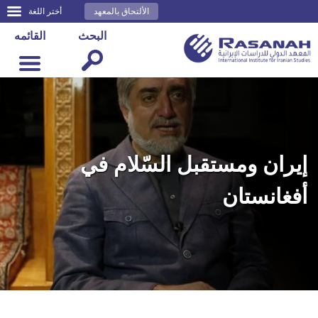
الألتحاق بالمعهد
أختر اللغة
البحث
القائمه
إيران ومستقبل السّلام في
أفغانستان