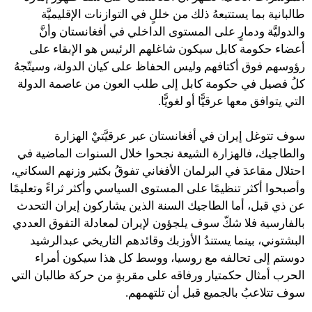
طالبانية بما يستتبعهُ ذلك من خللٍ في التوازنات الإقليميَّة
والدوليَّة ودمارٍ على المستوى الداخلي في أفغانستان وأنَّ
أعضاء حكومة كابل سيكون شاغلهم الرئيس هو الإبقاء على
رؤوسهم فوق أكتافهم وليس الحفاظ على كيان الدولة، وسيتّجهُ
كلُ فصيل في حكومة كابل إلى طلب العون من عاصمة الدولة
التي يتوافق معها عرقيًّا أو لغويًّا.
سوف تتوغل إيران في أفغانستان عبر عرقيَّتيْ الهزارة
والطاجيك، فالهزارة الشيعة نجحوا خلال السنوات الماضية في
احتلال مقاعدَ في البرلمان الأفغاني تفوقُ بكثير وزنهم السكاني،
وأصبحوا أكثر تنظيمًا على المستوى السياسي وأكثر ثراءً وتعليمًا
عن ذي قبل، أما الطاجيك السنة الذين يشاركون إيران التحدث
بالفارسية فلا شكّ سوف يلجؤون لإيران لمعادلة التفوق العددي
البشتوني، بينما يستندُ الأوزبك وقائدهم التاريخي عبدالرشيد
دوستم إلى تحالفه مع روسيا، ووسط كل هذا سيكون أمراء
الحرب أمثال حكمتيار ورفاقه على مقربةٍ من حركة طالبان التي
سوف تتلاعبُ بالجميع قبل أن تلتهمهم.