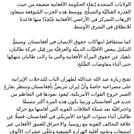
الولايات المتحدة إبقاء الحكومة الأفغانية ضعيفة من حيث
القدرة القتاليَّة والتسلُّح. ووسط هذه الحرب المُتوقعة سيعاود
الإرهاب التمركز في الأراضي الأفغانية مُتّخِذًا منها قاعدةً
للانطلاق في الشرق الأوسط.
كما ستتفاقمُ انتهاكات حقوق الإنسان في أفغانستان وسيتمُّ
التنكيل ببعض الأقليَّات الدينيَّة والعرقيَّة من قِبَل حركة طالبان،
ناهيك عن حقوق المرأة الأفغانية والتي ما زالت طالبان تنتهكها
حتى أثناء مفاوضات الصُّلح.
تفتح زيارة عبد الله عبدالله لطهران الباب للتدخلات الإيرانية
على مصراعيه خاصةً وأنَّ إيران تتربصُّ بأفغانستان وتنتظر بفارغ
الصبر خروج القوات الأمريكية، ليعود نفوذها في التعاظم من
جديد في أفغانستان وربما يكون هذه المرة أكثر تنسيقًا
واحترافيَّة بعد شبكة العلاقات القوية التي أقامتها مع حركة
طالبان أثناء سنوات التواجد الأمريكي في أفغانستان، فضلًا عن
علاقة التحالف القوية مع روسيا، والاختراق للعمق الأفغاني عبر
استيعاب وتجنيد أقلية الهزاره الشيعية وتلقِّي عشرات الألوف