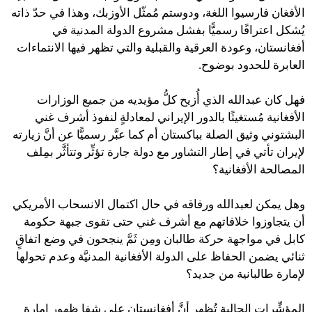
الأفغان فارسيوا اللغة، ودوستم مُمثّل الأوزبك، وهذا في حدّ ذاته
يُشكل اعترافًا رسميًّا بفشل مشروع الدولة المدنية في
أفغانستان، وعودة العرقية والقبلية والتي تظهر فيها الانتماءات
العابرة للحدود بوضوح.
فهل كان عبدالله الذي أُزيح كلُّ مؤيديه من جميع الوزارات
الأفغانية مُستغيثًا بالدور الإيراني لمعادلةٍ لنفوذ أشرف غني
البشتوني وثيق الصلة بباكستان أم كما عبَّر رسميًّا عن أنَّ زيارته
لإيران تأتي في إطار التشاور مع دولة جارة تؤثِّر وتتأثَّر بمِلف
المصالحة الأفغانية؟
وهل يمكن لعبدالله ورفاقه في حال اكتمال الانسحاب الأمريكي
أن يتجاوزوا خلافاتهم مع أشرف غني حتى تقوى جبهة حكومة
كابل في مواجهة حركة طالبان ومِن ثَمَّ ينجحون في وضع اتفاقٍ
ثنائي يضمن الحفاظ على الدولة الأفغانية المدنيَّة وعدم تحولها
لإمارة طالبانية من جديد؟
المؤشِّرات الحالية تُظهر أنَّ أفغانستان على شفا ظهور إمارة