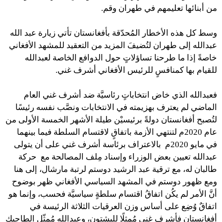
من أبنائها تعليمهم في طهران وقم.
وسط كل هذه الأخطار المُحدّقة بأفغانستان تأتي زيارة عبد الله
عبدالله إلى طهران لتُضيفَ المزيد من التعقيد للمشهد الأفغاني
خاصةً إذا ما طرحنا تساؤلاتٍ حول الدوافع الخاصة لعبدالله
للقيام بها كمنافسٍ للرئيس الأفغاني أشرف غني.
فعبدالله الذي خاض انتخاباتٍ رئاسيَّة ضد أشرف غني العام
الماضي لم يعترف بهزيمته في الانتخابات ونصَّب نفسه رئيسًا
لتُصبح أفغانستان دولةً برئيسيْن طيلة الأشهر الخمسة الأولى من
عام 2020م لتنتهي الأزمة باتفاقٍ لاقتسام السلطة فيما بينهما
في مايو 2020م بالاعتراف برئاسة أشرف غني على أن يتولى
عبدالله تعيين بعض الوزراء وإسناد مِلف المصالحة مع حركة
طالبان له، مع ترقية عبد الرشيد دوستم لرتبة مارشال، إلى هنا
ومع ظهور دوستم في المشهد السياسي الأفغاني ظهر بوضوح
أنَّ الأمر لم يكُن اتفاقُ اقتسام سلطةٍ سياسيَّة فحسب، وإنما هو
اتفاقٌ وُضِع على أساس وزن العرقيات الثلاثة الرئيسة في
أفغانستان فأشرف غني مُمثلًا للبشتون، وعبدالله مُمثّل الطاجيك