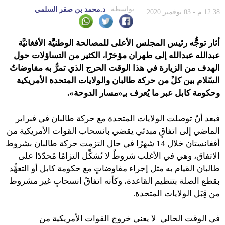
بواسطة
د.محمد بن صقر السلمي
12:38 م - 03 نوفمبر 2020
أثار توجُّه رئيس المجلس الأعلى للمصالحة الوطنيَّة الأفغانيَّة
عبدالله عبدالله إلى طهران مؤخرًا، الكثير من التساؤلات حول
الهدف من الزيارة في هذا الوقت الحرج الذي تمرُّ به مفاوضاتُ
السّلام بين كلﱟ من حركة طالبان والولايات المتحدة الأمريكية
وحكومة كابل عبر ما يُعرف بـِ«مسار الدوحة».
فبعد أنْ توصلت الولايات المتحدة مع حركة طالبان في فبراير
الماضي إلى اتفاقٍ مبدئي يقضي بانسحاب القوات الأمريكية من
أفغانستان خلال 14 شهرًا في حال التزمت حركة طالبان بشروط
الاتفاق، وهي في الأغلب شروطٌ لا تُشكِّل التزامًا مُحدّدًا على
طالبان القيام به مثل إجراء مفاوضاتٍ مع حكومة كابل أو التعهُّد
بقطع الصلة بتنظيم القاعدة، وكأنه اتفاقُ انسحابٍ غير مشروط
من قِبَل الولايات المتحدة.
في الوقت الحالي لا يعني خروج القوات الأمريكية من