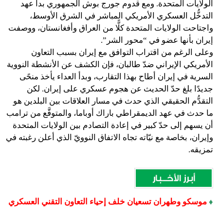
الولايات المتحدة. ومع قدوم جورج بوش الجمهوري بدأ عهد
التدخُّل العسكري الأمريكي المباشر في الشرق الأوسط،
واجتاحت الولايات المتحدة كلًّا من العراق وأفغانستان، ووصفت
إيران بأنها عضو في “محور الشر”.
وعلى الرغم من اقتراب التوافق مع إيران بسبب التعاون
الأمريكي الإيراني ضدّ طالبان، فإن الكشف عن الأنشطة النووية
السرية في إيران أطاح بهذا التقارب، وبدأ العداء يأخذ منحًى
جديدًا بلغ حدّ الحديث عن هجوم عسكري على إيران. لكن
التقدُّم الحقيقي الذي حدث في مسار العلاقات بين البلدين هو
ما حدث في عهد الديمقراطي باراك أوباما، والمتوقَّع من ترامب
أن يسهم إلى حدّ كبير في إعادة التصادم بين الولايات المتحدة
وإيران، بخاصة مع نيّاته تجاه الاتفاق النوويّ الذي أعلن رغبته في
تمزيقه.
♦
موسكو وطهران تسعيان خلف إحياء التعاون التقني العسكري