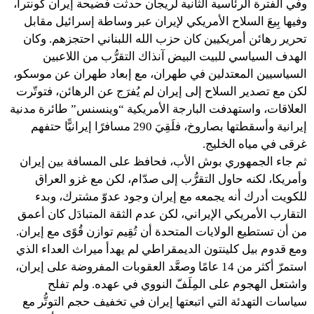
وفي الفترة الرئاسية الثانية لريجان حدثت فضيحة إيران كونترا،
وفيها بِيعَ السلاح الأمريكي لإيران عبر وساطة إسرائيل مقابل
تحرير رهائن أمريكيين كان حزب الله اللبناني احتجزهم. وكان
الهدف السياسي للبيت البيض آنذاك التقرُّب من اللاعبين
السياسيين المعتدلين في طهران، مع إبعاد طهران عن موسكو،
لكن مع تصدير السلاح إلى إيران لم يُفرَج عن الرهائن، فتوتّرت
العلاقات، واستهدفت البارجة الأمريكية “وينسنس” طائرة مدنية
إيرانية وأسقطتها بصاروخ، فلَقِيَ 290 مسافرًا إيرانيًّا حتفهم
غرقى في مياه الخليج.
ثم جاء الجمهوري بوش الأب، فحافظ على المسافة بين إيران
وأمريكا، لكنه حاول التقرُّب إلى صدّام، لكن مع غزو العراق
للكويت أدرك أنه يجمعه مع إيران وجود عدوّ مشترك، وبدء
التقارب الأمريكي الإيراني، لكن عدم الثقة المتبادَل كان أعمق
من أن تستطيع الولايات المتحدة أن تُقِيم توازن قُوًى مع إيران.
ومع قدوم بيل كلينتون الديمقراطي لم يهدأ ميراث العداء الذي
استمرّ أكثر من 14 عامًا وصعَّد العقوبات المفروضة على إيران،
واشتعل الهجوم على المِلَفّ النووي في عهده. ولم تفلح
سياسات التهدئة التي اتبعتها إيران في تخفيف حجم التوتُّر مع