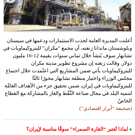
أعلنت المديرة العامة لجذب الاستثمارات ودعمها في سيستان
وبلوشستان ماندانا زنغنه، أن مجمع “مكران” للبتروكيماويات في
تشابهار سوف يُنشأ خلال ثماني سنوات بقيمة 12-16 مليون
دولار. وقالت زنغنه إن مشروع تطوير مدينة مكران
للبتروكيماويات يأتي ضمن المشاريع التي اعتُمدت خلال اجتماع
مجلس الوزراء واختيار منطقة تشابهار محورًا ثالثًا
للبتروكيماويات في إيران، ضمن تحقيق جزء من الأهداف العامَّة
لتنمية البلد في مجال صناعة النِّفْط والغاز بالمشاركة مع القطاع
الخاصّ.
(صحيفة “أبرار اقتصادي”)
♦
لماذا تُعتبر “القارة السمراء” سوقًا مناسبة لإيران؟