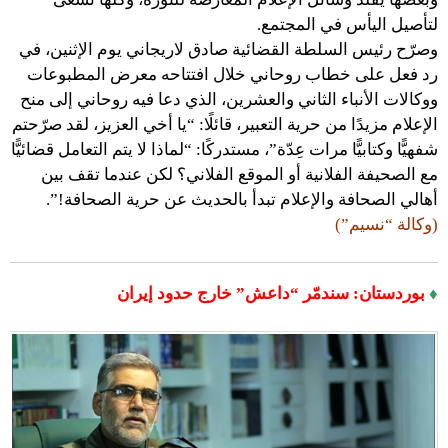
لتأصيل اليأس في المجتمع.
وصرّح رئيس السلطة القضائية صادق لاريجاني يوم الإثنين، في
رد فعل على خطاب روحاني خلال افتتاحه معرض المطبوعات
ووكالات الأنباء الثاني والعشرين، الذي دعا فيه روحاني إلى منح
الإعلام مزيدًا من حرية التعبير، قائلًا: “يا أخي العزيز، لقد صرّحتم
شفهيًّا وكتابيًّا مرات عِدّة”، مستدركًا: “لماذا لا يتم التعامل قضائيًّا
مع الصحيفة الفلانية أو الموقع الفلاني؟ لكن عندما تقف بين
أهالي الصحافة والإعلام تبدأ بالحديث عن حرية الصحافة!”.
(وكالة “نسيم”)
♦
بوردستان: سندمّر “داعش” خارج حدود إيران