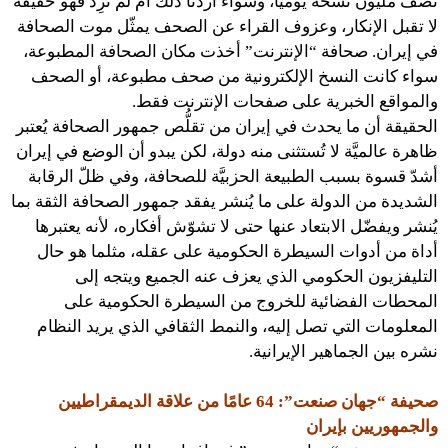
نصف مليون نسخة يوميًّا، وسواء أردنا ذلك أم لم نُرِدْ فهو حقيقة
لا تقبل الإنكار، وعزوف القراء عن الصحف يمثّل موت الصحافة
في إيران. صحافة “الإنترنت” أخذت مكان الصحافة المطبوعة،
سواء كانت النسخ الإلكترونية من صحف مطبوعة، أو الصحف
والمواقع الخبرية على صفحات الإنترنت فقط.
الحقيقة أن ما يحدث في إيران من تقلُّص جمهور الصحافة يُعتبر
ظاهرة عالميَّة لا تُستثنى منه دولة، لكن يبدو أن الوضع في إيران
أشدّ قسوة بسبب الطبيعة الحزبيَّة للصحافة، وفي ظلّ الرقابة
الشديدة من الدولة على ما يُنشر يفقد جمهور الصحافة الثقة بما
يُنشر ويفضّل الابتعاد عنها حتى لا تشوّش أفكاره، لأنه يعتبرها
أداة من أدوات السيطرة الحكومية على عقله، مثلما هو حال
التليفزيون الحكومي الذي يعزف عنه الجميع ويتجه إلى
المحطات الفضائية للخروج من السيطرة الحكومية على
المعلومات التي تصل إليه، والنمط الثقافي الذي يريد النظام
نشره بين الجماهير الإيرانية.
صحيفة “جهان صنعت”: 64 عامًا من علاقة الديمقراطيين
والجمهوريين بإيران