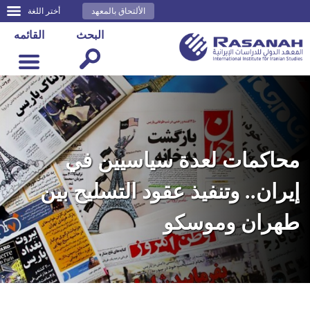
الألتحاق بالمعهد
أختر اللغة
البحث
القائمه
محاكمات لعدة سياسيين في
إيران.. وتنفيذ عقود التسليح بين
طهران وموسكو