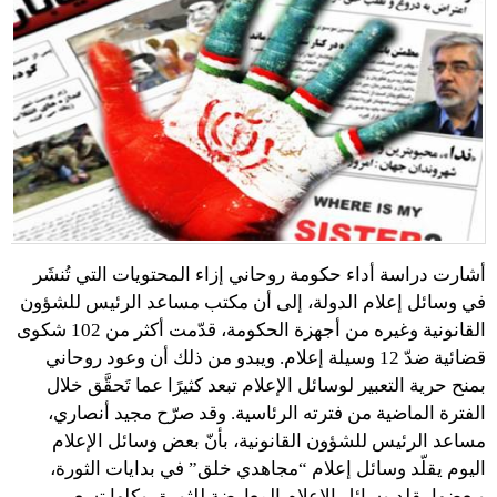
أشارت دراسة أداء حكومة روحاني إزاء المحتويات التي تُنشَر
في وسائل إعلام الدولة، إلى أن مكتب مساعد الرئيس للشؤون
القانونية وغيره من أجهزة الحكومة، قدّمت أكثر من 102 شكوى
قضائية ضدّ 12 وسيلة إعلام. ويبدو من ذلك أن وعود روحاني
بمنح حرية التعبير لوسائل الإعلام تبعد كثيرًا عما تَحقَّق خلال
الفترة الماضية من فترته الرئاسية. وقد صرّح مجيد أنصاري،
مساعد الرئيس للشؤون القانونية، بأنّ بعض وسائل الإعلام
اليوم يقلّد وسائل إعلام “مجاهدي خلق” في بدايات الثورة،
وبعضها يقلد وسائل الإعلام المعارضة للثورة، وكلها تسعى