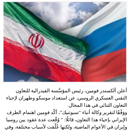
أعلن ألكسندر فومين، رئيس المؤسَّسة الفيدرالية للتعاون
التقني العسكري الروسي، عن استعداد موسكو وطهران لإحياء
التعاون الثنائي في هذا المجال.
ووَفْقًا لتقرير وكالة أنباء “سبوتنيك”، أكّد فومين اهتمام الطرف
الإيراني بإحياء هذا التعاون، قائلًا: ” وُقّعت عدة عقود بين روسيا
وإيران في الأعوام الماضية، ولكنها عُلّقت لأسباب مختلفة، وفي