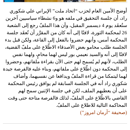
أوضح الأمين العام لحزب “اتحاد ملت” الإيراني علي شكوري
راد، أن جلسة التحقيق في ملفه هو و6 نشطاء سياسيين آخرين
ستُعقَد يوم 4 ديسمبر المقبل، وأن هذا الملفّ رجع إلى الشعبة
26 لمحكمة الثورة، لافتًا إلى أنه كان من المقرَّر أن تُعقَد جلسة
المحكمة أمس، وأنهم حضروا بالفعل إلى القاعة، ولكن قبل بدء
الجلسة طلب محامو بعض الأصدقاء الاطّلاع على ملفّ القضية،
لافتًا إلى أنه والسيد نعيمي بور ليس لهما محامٍ، ولهما نفس
الطلب، لأنهم لم يُسمح لهم حتى الآن بقراءة ملفاتهم، وحضروا
إلى المحكمة دون اطّلاع على ملفاتهم، وبناء عليه فالفرصة جيدة
لهما ليتمكنا من قراءة الملفّ ويدافعا عن نفسيهما، وأضاف
شكوري راد أنه في الجلسة السابقة لم يوافق رئيس المحكمة
على أن يعطيهم الملف، لكن في جلسة الإثنين سمح لهم
القاضي بالاطّلاع على الملفّ، لذلك فالفرصة متاحة حتى وقت
المحاكمة التالية للاطلاع على الملفّ.
(صحيفة “آرمان امروز”)