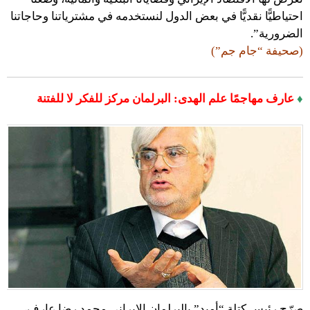
احتياطيًّا نقديًّا في بعض الدول لنستخدمه في مشترياتنا وحاجاتنا
الضرورية”.
(صحيفة “جام جم”)
♦
عارف مهاجمًا علم الهدى: البرلمان مركز للفكر لا للفتنة
صرّح رئيس كتلة “أميد” بالبرلمان الإيراني محمد رضا عارف،