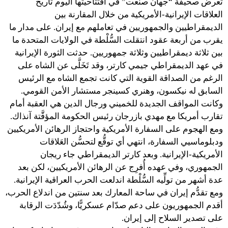
تعرض صحيفة “جهان صنعت” في افتتاحيتها اليوم تاريخ
العلاقات الإيرانية-الأمريكية من خلال المقارنة بين
الديمقراطيين والجمهوريين في تعاملهم مع إيران. على مدار ما
يقرب من أربعة عقود انتقلت السُّلْطة في الولايات المتحدة ما
بين ثلاثة ديمقراطيين وثلاثة جمهوريين. حدثت الثورة الإيرانية
في عهد الديمقراطي جيمي كارتر، وقد تَخَلَّى عن الشاه على
الرغم من الصداقة القوية التي كانت تجمع الشاه مع الرئيس
السابق له نيكسون، وهنري كسينجر مستشار الأمن القومي.
وكانت المواقف الجديدة للخميني ورجال الدين هي العقبة أمام
تقارب أمريكا مع مهدي بازرجان رئيس الحكومة المؤقَّتة آنذاك.
ومع الهجوم على السفارة الأمريكية واحتجاز الرهائن الأمريكيين
ودبلوماسيي السفارة، انتهي أي توقُّع لتحسُّن العَلاقات
الأمريكية-الإيرانية. وبعد كارتر الديمقراطي جاء ريجان
الجمهوري، وفي عهده أُفرِج عن الرهائن الأمريكيين، لكن بعد
عدة أشهر من تولِّيه السُّلْطة اندلعت الحرب العراقية الإيرانية.
ومع تقدُّم إيران في ساحة المعارك بعد سنتين من اندلاع الحرب،
أقدم الجمهوريون على دعم صدّام عسكريًّا، وشُدّدَت الرقابة
على تصدير السلاح إلى إيران.