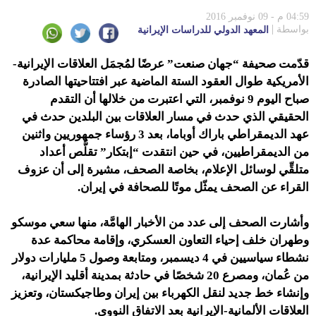
04:59 م - 09 نوفمبر 2016
بواسطة
المعهد الدولي للدراسات الإيرانية
قدّمت صحيفة “جهان صنعت” عرضًا لمُجمَل العلاقات الإيرانية-
الأمريكية طوال العقود الستة الماضية عبر افتتاحيتها الصادرة
صباح اليوم 9 نوفمبر، التي اعتبرت من خلالها أن التقدم
الحقيقي الذي حدث في مسار العلاقات بين البلدين حدث في
عهد الديمقراطي باراك أوباما، بعد 3 رؤساء جمهوريين واثنين
من الديمقراطيين، في حين انتقدت “إبتكار” تقلُّص أعداد
متلقِّي لوسائل الإعلام، بخاصة الصحف، مشيرة إلى أن عزوف
القراء عن الصحف يمثّل موتًا للصحافة في إيران.
وأشارت الصحف إلى عدد من الأخبار الهامَّة، منها سعي موسكو
وطهران خلف إحياء التعاون العسكري، وإقامة محاكمة عدة
نشطاء سياسيين في 4 ديسمبر، ومتابعة وصول 5 مليارات دولار
من عُمان، ومصرع 20 شخصًا في حادثة بمدينة أقليد الإيرانية،
وإنشاء خط جديد لنقل الكهرباء بين إيران وطاجيكستان، وتعزيز
العلاقات الألمانية-الإيرانية بعد الاتفاق النووي.