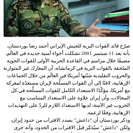
صرّح قائد القوات البرية للجيش الإيراني أحمد رضا بوردستان،
بأنه بعد 11 سبتمبر 2001 تشكلت أجواء أمنية جديدة في العالَم،
مضيفًا خلال مراسم في القاعدة الحربية الأولى للقوات الجوية
الملحقة بالقوات البرية في كرمانشاه، أن المعارك غير المتوازنة
والحروب التقليدية شنّتها أمريكا في العالَم من خلال الجماعات
الإرهابية، لافتًا إلى أن القوات المسلَّحة لإيران مستعدّة لمعركة
مع أمريكا، مؤكّدًا الاستعداد الكامل للقوات المسلَّحة في كل
المجالات، وأن إيران علاوة على الاستعداد المتناسب مع
الحروب غير الآمنة، لديها الاستعداد اللازم للردّ على التهديدات
الإرهابية، وفقًا لزعمه.
وذكر بوردستان أن “داعش” بصدد الاقتراب من حدود إيران،
ولكن “داعش” سيُدَمَّر قبل الاقتراب من الحدود، وأنه جرى