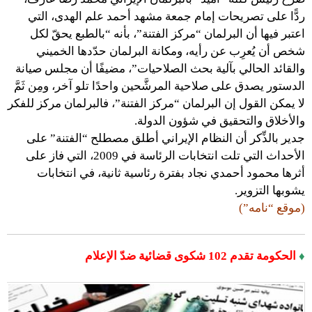
ردًّا على تصريحات إمام جمعة مشهد أحمد علم الهدى، التي
اعتبر فيها أن البرلمان “مركز الفتنة”، بأنه “بالطبع يحقّ لكل
شخص أن يُعرِب عن رأيه، ومكانة البرلمان حدّدها الخميني
والقائد الحالي بآلية بحث الصلاحيات”، مضيفًا أن مجلس صيانة
الدستور يصدق على صلاحية المرشَّحين واحدًا تلو آخر، ومِن ثَمَّ
لا يمكن القول إن البرلمان “مركز الفتنة”، فالبرلمان مركز للفكر
والأخلاق والتحقيق في شؤون الدولة.
جدير بالذِّكر أن النظام الإيراني أطلق مصطلح “الفتنة” على
الأحداث التي تلت انتخابات الرئاسة في 2009، التي فاز على
أثرها محمود أحمدي نجاد بفترة رئاسية ثانية، في انتخابات
يشوبها التزوير.
(موقع “نامه”)
♦
الحكومة تقدم 102 شكوى قضائية ضدّ الإعلام