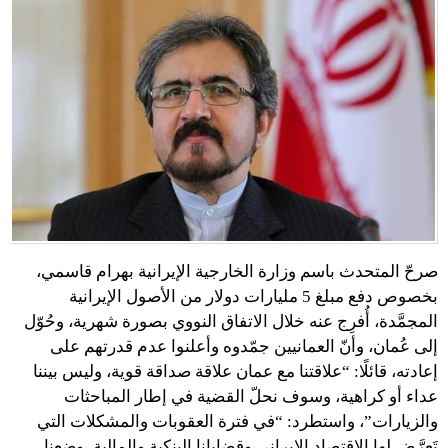
صرحّ المتحدث باسم وزارة الخارجية الإيرانية بهرام قاسمي،
بخصوص دفع مبلغ 5 مليارات دولار من الأصول الإيرانية
المجمَّدة، أُفرِج عنه خلال الاتفاق النووي بصورة شهرية، وحُوّل
إلى عُمان، وأنّ العمانيين جمّدوه وأعلنوا عدم قدرتهم على
إعادته، قائلًا: “علاقتنا مع عمان علاقة صداقة قوية، وليس بيننا
عداء أو كراهية، وسوف نحلّ القضية في إطار المباحثات
والزيارات”، واستطرد: “في فترة العقوبات والمشكلات التي
تَعرَّض لها الاقتصاد الإيراني وقضايانا البنكية والمالية، وضعنا