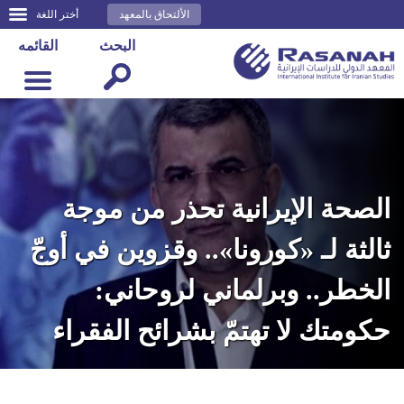
الألتحاق بالمعهد
أختر اللغة
البحث
القائمه
الصحة الإيرانية تحذر من موجة
ثالثة لـ «كورونا».. وقزوين في أوجّ
الخطر.. وبرلماني لروحاني:
حكومتك لا تهتمّ بشرائح الفقراء