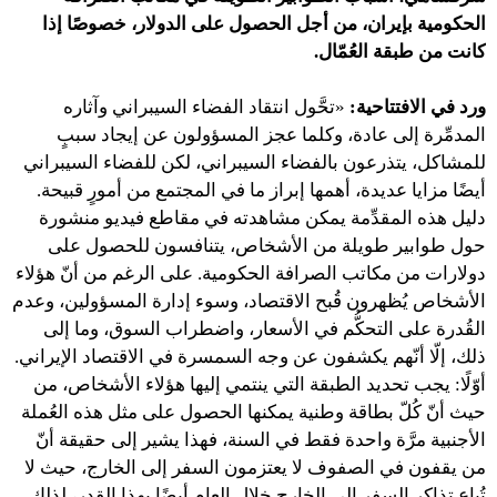
الحكومية بإيران، من أجل الحصول على الدولار، خصوصًا إذا
كانت من طبقة العُمّال.
ورد في الافتتاحية:
«تحَّول انتقاد الفضاء السيبراني وآثاره
المدمِّرة إلى عادة، وكلما عجز المسؤولون عن إيجاد سببٍ
للمشاكل، يتذرعون بالفضاء السيبراني، لكن للفضاء السيبراني
أيضًا مزايا عديدة، أهمها إبراز ما في المجتمع من أمورٍ قبيحة.
دليل هذه المقدِّمة يمكن مشاهدته في مقاطع فيديو منشورة
حول طوابير طويلة من الأشخاص، يتنافسون للحصول على
دولارات من مكاتب الصرافة الحكومية. على الرغم من أنّ هؤلاء
الأشخاص يُظهرون قُبح الاقتصاد، وسوء إدارة المسؤولين، وعدم
القُدرة على التحكُّم في الأسعار، واضطراب السوق، وما إلى
ذلك، إلّا أنّهم يكشفون عن وجه السمسرة في الاقتصاد الإيراني.
أوّلًا: يجب تحديد الطبقة التي ينتمي إليها هؤلاء الأشخاص، من
حيث أنّ كُلّ بطاقة وطنية يمكنها الحصول على مثل هذه العُملة
الأجنبية مرَّة واحدة فقط في السنة، فهذا يشير إلى حقيقة أنّ
من يقفون في الصفوف لا يعتزمون السفر إلى الخارج، حيث لا
تُباع تذاكر السفر إلى الخارج خلال العام أيضًا بهذا القدر، لذلك