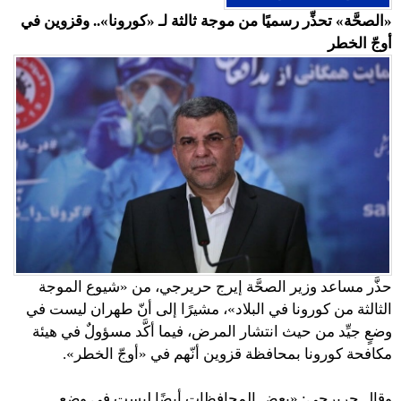
«الصحَّة» تحذِّر رسميًا من موجة ثالثة لـ «كورونا».. وقزوين في
أوجّ الخطر
حذَّر مساعد وزير الصحَّة إيرج حريرجي، من «شيوع الموجة
الثالثة من كورونا في البلاد»، مشيرًا إلى أنّ طهران ليست في
وضعٍ جيِّد من حيث انتشار المرض، فيما أكَّد مسؤولٌ في هيئة
مكافحة كورونا بمحافظة قزوين أنّهم في «أوجّ الخطر».
وقال حريرجي: «بعض المحافظات أيضًا ليست في وضعٍ