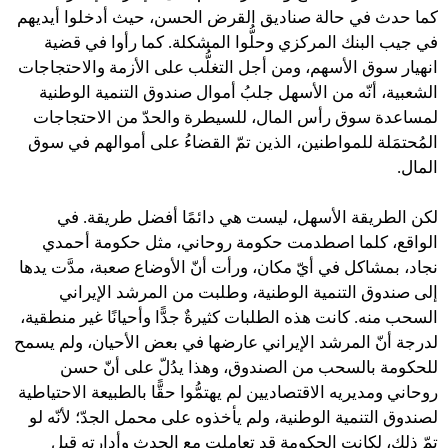
كما حدث في حالة صناديق القرض الحسن، حيث أدخلوا أيديهم
في جيب البنك المركزي وحلُّوا المشكلة. كما رأوا في قضية
انهيار سوق الأسهم، ومن أجل التغلُّب على الأزمة والاحتجاجات
الشعبية، أنّه من الأسهل جلبُ أموال صندوق التنمية الوطنية
لمساعدة سوق رأس المال، للسيطرة والحدّ من الاحتجاجات
المُحتمَلة للمواطنين، الذين تمّ القضاءُ على أموالهم في سوق
المال.
لكن الطريقة الأسهل، ليست هي دائمًا أفضل طريقة. في
الواقع، كلما اصطدمت حكومة روحاني، مثل حكومة أحمدي
نجاد، بمشاكل في أيّ مكان، ورأت أنّ الأوضاع صعبة، مدَّت يدها
إلى صندوق التنمية الوطنية، وطلبت من المرشد الإيراني
السحب منه. كانت هذه الطلبات كثيرةٌ جدًّا وأحيانًا غير منطقية،
لدرجة أنّ المرشد الإيراني عارضها في بعض الأحيان، ولم يسمح
للحكومة بالسحب من الصندوق، وهذا يدُلّ على أنّ حسن
روحاني ومديريه الاقتصاديين لم يهتمُّوا حقًّا بالطبيعة الاحتياطية
لصندوق التنمية الوطنية، ولم يأخذوه على محمل الجدّ؛ لأنّه لو
تمّ ذلك، لكانت الحكومة قد تعاملت مع الحدث وأدارته قبل