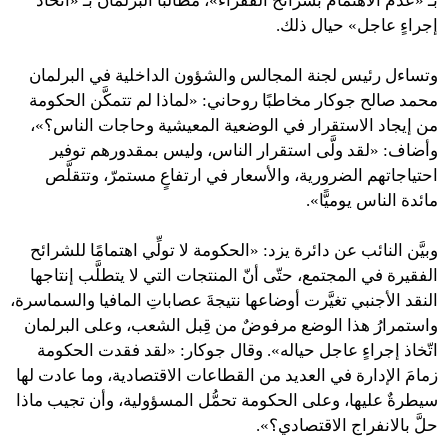
بـ «عدم الاهتمام بشرائح الفقراء»، مطالبًا البرلمان بـ «اتّخاذ
إجراءٍ عاجل» حيال ذلك.
وتساءل رئيس لجنة المجالس والشؤون الداخلية في البرلمان
محمد صالح جوكار مخاطبًا روحاني: «لماذا لم تتمكَّن الحكومة
من إيجاد الاستقرار في الوضعية المعيشية وحاجات الناس؟»،
وأضاف: «لقد ولَّى استقرار الناس، وليس بمقدورهم توفير
احتياجاتهم الضرورية، والأسعار في ارتفاعٍ مستمرّ، وتتقلَّص
مائدة الناس يوميًّا».
وبيَّن النائب عن دائرة يزد: «الحكومة لا تولِّي اهتمامًا للشرائح
الفقيرة في المجتمع، حتّى أنّ المنتجات التي لا يتطلَّب إنتاجها
النقد الأجنبي تغيَّرت أوضاعها نتيجةَ عصاباتِ المافيا والسماسرة،
واستمرارُ هذا الوضع مرفوضٌ من قِبل الشعب، وعلى البرلمان
اتّخاذ إجراءٍ عاجل حياله». وقال جوكار: «لقد فقدت الحكومة
زمامَ الإدارة في العديد من القطاعات الاقتصادية، وما عادت لها
سيطرةٌ عليها، وعلى الحكومة تحمُّل المسؤولية، وأن تجيب ماذا
حلَّ بالانفراج الاقتصادي؟».