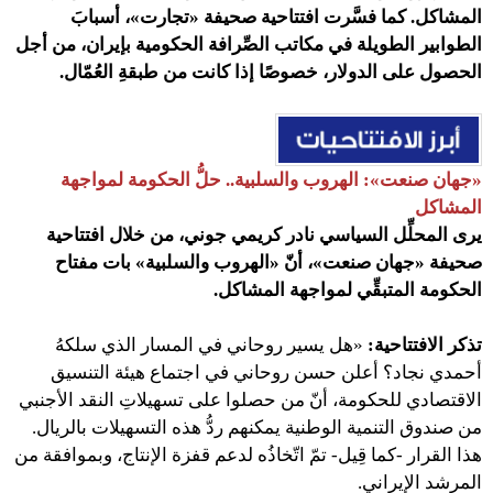
المشاكل. كما فسَّرت افتتاحية صحيفة «تجارت»، أسبابَ
الطوابير الطويلة في مكاتب الصِّرافة الحكومية بإيران، من أجل
الحصول على الدولار، خصوصًا إذا كانت من طبقةِ العُمّال.
«جهان صنعت»: الهروب والسلبية..
حلُّ الحكومة لمواجهة
المشاكل
يرى المحلِّل السياسي نادر کریمي ‌جوني، من خلال افتتاحية
صحيفة «جهان صنعت»، أنّ «الهروب والسلبية» بات مفتاح
الحكومة المتبقِّي لمواجهة المشاكل.
تذكر الافتتاحية:
«هل يسير روحاني في المسار الذي سلكهُ
أحمدي نجاد؟ أعلن حسن روحاني في اجتماع هيئة التنسيق
الاقتصادي للحكومة، أنّ من حصلوا على تسهيلاتِ النقد الأجنبي
من صندوق التنمية الوطنية يمكنهم ردُّ هذه التسهيلات بالريال.
هذا القرار -كما قِيل- تمّ اتّخاذُه لدعم قفزة الإنتاج، وبموافقة من
المرشد الإيراني.