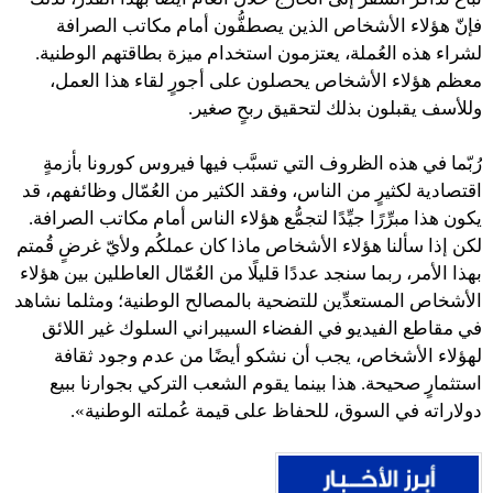
فإنّ هؤلاء الأشخاص الذين يصطفُّون أمام مكاتب الصرافة
لشراء هذه العُملة، يعتزمون استخدام ميزة بطاقتهم الوطنية.
معظم هؤلاء الأشخاص يحصلون على أجورٍ لقاء هذا العمل،
وللأسف يقبلون بذلك لتحقيق ربحٍ صغير.
رُبّما في هذه الظروف التي تسبَّب فيها فيروس كورونا بأزمةٍ
اقتصادية لكثيرٍ من الناس، وفقد الكثير من العُمّال وظائفهم، قد
يكون هذا مبرِّرًا جيِّدًا لتجمُّع هؤلاء الناس أمام مكاتب الصرافة.
لكن إذا سألنا هؤلاء الأشخاص ماذا كان عملكُم ولأيّ غرضٍ قُمتم
بهذا الأمر، ربما سنجد عددًا قليلًا من العُمّال العاطلين بين هؤلاء
الأشخاص المستعدِّين للتضحية بالمصالح الوطنية؛ ومثلما نشاهد
في مقاطع الفيديو في الفضاء السيبراني السلوك غير اللائق
لهؤلاء الأشخاص، يجب أن نشكو أيضًا من عدم وجود ثقافة
استثمارٍ صحيحة. هذا بينما يقوم الشعب التركي بجوارنا ببيع
دولاراته في السوق، للحفاظ على قيمة عُملته الوطنية».