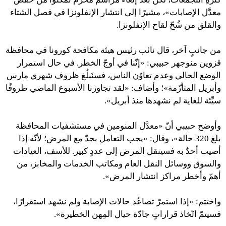
معدَّل الإصابات»، مشيرًا إلى انتشار الإنفلونزا في فصل الشتاء
والقلق من شُحّ لقاح الإنفلونزا.
من جانبٍ آخر،
قال نائب رئيس هيئة مكافحة كورونا في محافظة
قزوين منوجهر حبيبي: «إنّنا في أوجّ الخطر. في حال استمرار
الوضع الحالي وعدم تعاوُن الناس، فسنَبلُغ ظروف شهري مارس
وأبريل المتأزّمة»؛ وأضاف: «لقد تجاوزنا الأسبوع الماضي ظروفًا
سيِّئة للغاية لم نشهدها منذ أبريل».
وأوضح حبيبي أنّ «معدَّل المنومين في مستشفيات المحافظة
بلغ 320 حالة»، وقال: «يجب التعامل بجدّ مع المرض؛ لأنّه إذا
أصيب أحدٌ به فسينقل المرض إلى عددٍ كبير. للأسف، العيادات
والسوق ووسائل النقل العام ومكاتب الخدمات والمخابز، من
أهمّ وأخطر مراكز انتشار المرض».
واختتم: «إذا استمرّ تصاعُد حالات الإصابة ولم نشهد استقرارًا،
فسيتمّ اتّخاذ قراراتٍ جادّة حيال المِهن الخطيرة».