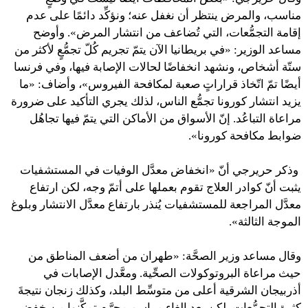
مناسب، والمرض ينتظر أن نغفل عنه؛ ونؤكِّد دائمًا على عدم
إقامة التجمُّعات، التي تُضاعف من انتشار المرض». وأوضح
مساعد الوزير: «في بريطانيا الآن يتمّ تجريم كُلّ تجمُّعٍ لأكثر من
ستّة أشخاص، ونشهد انخفاضًا لحالات الإصابة فيها، وفي فرنسا
أيضًا تمّ اتّخاذ قراراتٍ صعبة لمكافحة الفيروس»، وأضاف: «ما
يزيد انتشار كورونا تجمُّع الناس، لذلك يجري التأكيد على ضرورة
مراعاة التباعُد. إنّ الأسواق من الأماكن التي يتمّ فيها تجاهُل
ضوابط مكافحة كورونا».
وذكر حريرجي أنّ «انخفاض معدَّل الوفيات في المستشفيات
يثبت أنّ كوادر العلاج تقوم بعملها على أتمّ وجه، لكن ارتفاع
معدَّل المراجعة للمستشفيات يُنذر بارتفاع معدَّل الانتشار وبلوغ
الموجة الثالثة».
وقال مساعد وزير الصحَّة: «طهران من أضعف المناطق من
حيث مراعاة البروتوكولات الصحِّية. ومعَّدل الإصابات في
أذربيجان الشرقية أعلى من متوسِّط البلد، وكذلك زنجان نتيجةَ
كثرةِ التجمُّعات، لكن بعد إلغاء مراسم محرَّم تمكَّنوا من خفض