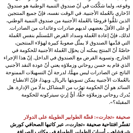
وقوعه، ولما شكَّكت في أنّ صندوق التنمية الوطنية هو صندوقٌ
ادّخاري بالعُملة الأجنبية. في الوقت نفسه، فإنّ جميع المنتجين
الذين تلقُّوا قروضًا بالعُملة الأجنبية من صندوق التنمية الوطني،
أو على الأقلّ بعضهم، لديهم صادرات وعائدات من الصادرات.
لذلك، فإنّ إعادة العُملة وسداد القرض المُستلَم بنفس العُملة
التي قدَّمها الصندوق لا يمثِّل صعوبةً كبيرة لهؤلاء المنتجين،
خاصّةً أنّ المنتج يمكنه أن يحوِّل العُملة الأجنبية للحكومة في
الخارج، وتسوية القرض مع الصندوق في الداخل. إنّ هذا الإجراء
الذي قام به حسن روحاني وزملاؤه يعني أنّ عودة النقد الأجنبي
الناتج عن الصادرات ليس مهمًّا، لدرجة أنّ التسهيلات الممنوحة
بالعُملات الأجنبية يمكن تسويتها بالريال. وبهذا، فإنّ الانطباع
السائد هو أنّ الحكومة تهرُب من المشاكل بدلًا من الإدارة. هل
يُدرك روحاني وزملاؤه حقًّا، أيُّ إرثٍ سيتركونه للحكومة
المقبلة؟».
صحيفة «تجارت»: قصَّة الطوابير الطويلة على الدولار
تفسِّر افتتاحية صحيفة «تجارت»، عبر كاتبها الصحافي كورش
شرفشاهي، أسبابَ الطوابير الطويلة في مكاتب الصرافة