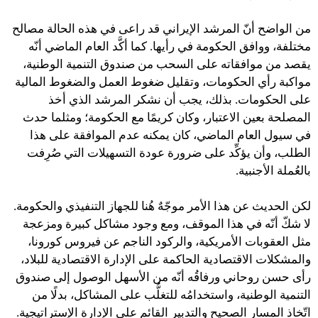
من الواضح أنّ المرشد الإيراني قد راعى في هذه الحالة مصالح
مختلفة، ووافق الحكومة في رأيها. كما أكَّد العام الماضي أنّه
يقصد من موافقاته على السحب من صندوق التنمية الوطنية،
مواكبة رأي الحكومات، وتقليل ضغوط العمل والضغوط المالية
على الحكومات. بذلك، يجب أن نشكر المرشد الذي أخذ
المصلحة بعين الاعتبار، وكان كريمًا مع الحكومة؛ ومثلما حدث
في سيول العام الماضي، كان يمكنه عدم الموافقة على هذا
الطلب، وأن يؤكِّد على ضرورة عودة التسهيلات التي صُرِفت
بالعُملة الأجنبية.
لكن الحديث عن هذا الأمر موجّهٌ هُنا للجهاز التنفيذي والحكومة.
لا شكّ أنّه في هذا الموقف، ومع وجود مشاكل كبيرة ومزعجة
مثل العقوبات الأمريكية، والركود الناجم عن فيروس كورونا،
والمشكلات الاقتصادية الحاكمة على الإدارة الاقتصادية للبلاد،
رأى حسن روحاني ورفاقُه أنّه من الأسهل الوصول إلى صندوق
التنمية الوطنية، واستخدامُه للتغلُّب على المشاكل، بدلًا من
اتّخاذ المسار الصحيح والتدبير القائم على الإدارة الإستراتيجية.