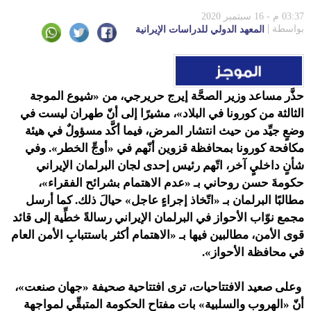
03:37 م - 16 سبتمبر 2020
بواسطة
المعهد الدولي للدراسات الإيرانية
حذَّر مساعد وزير الصحَّة إيرج حريرجي، من «شيوع الموجة
الثالثة من كورونا في البلاد»، مشيرًا إلى أنّ طهران ليست في
وضعٍ جيِّد من حيث انتشار المرض، فيما أكَّد مسؤولٌ في هيئة
مكافحة كورونا بمحافظة قزوين أنّهم في «أوجِّ الخطر».
وفي
شأنٍ داخليٍ آخر،
اتّهم رئيس إحدى لجان البرلمان الإيراني
حكومةَ حسن روحاني بـ «عدم الاهتمام بشرائح الفقراء»،
مطالبًا البرلمان بـ «اتّخاذ إجراءٍ عاجل» حيالَ ذلك. كما أرسل
مجمع نوّاب الأحواز في البرلمان الإيراني رسالةً خطِّية إلى قائد
قوى الأمن، مطالبين فيها بـ «الاهتمام أكثر باستتبابِ الأمن العام
في محافظة الأحواز».
وعلى صعيد الافتتاحيات، ترى افتتاحية صحيفة «جهان صنعت»،
أنّ «الهروب والسلبية» بات مفتاح الحكومة المتبقِّي لمواجهة