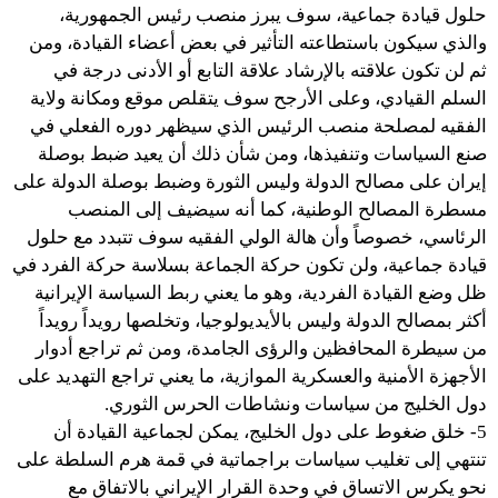
حلول قيادة جماعية، سوف يبرز منصب رئيس الجمهورية،
والذي سيكون باستطاعته التأثير في بعض أعضاء القيادة، ومن
ثم لن تكون علاقته بالإرشاد علاقة التابع أو الأدنى درجة في
السلم القيادي، وعلى الأرجح سوف يتقلص موقع ومكانة ولاية
الفقيه لمصلحة منصب الرئيس الذي سيظهر دوره الفعلي في
صنع السياسات وتنفيذها، ومن شأن ذلك أن يعيد ضبط بوصلة
إيران على مصالح الدولة وليس الثورة وضبط بوصلة الدولة على
مسطرة المصالح الوطنية، كما أنه سيضيف إلى المنصب
الرئاسي، خصوصاً وأن هالة الولي الفقيه سوف تتبدد مع حلول
قيادة جماعية، ولن تكون حركة الجماعة بسلاسة حركة الفرد في
ظل وضع القيادة الفردية، وهو ما يعني ربط السياسة الإيرانية
أكثر بمصالح الدولة وليس بالأيديولوجيا، وتخلصها رويداً رويداً
من سيطرة المحافظين والرؤى الجامدة، ومن ثم تراجع أدوار
الأجهزة الأمنية والعسكرية الموازية، ما يعني تراجع التهديد على
دول الخليج من سياسات ونشاطات الحرس الثوري.
5- خلق ضغوط على دول الخليج، يمكن لجماعية القيادة أن
تنتهي إلى تغليب سياسات براجماتية في قمة هرم السلطة على
نحو يكرس الاتساق في وحدة القرار الإيراني بالاتفاق مع