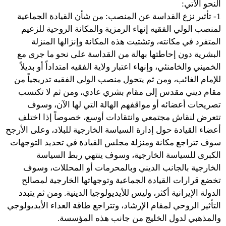
النحو الآتي:
1- تأثير نزع القداسة عن المنصب: من شأن القيادة الجماعية
لمنصب الولي الفقيه إنهاء الرمزية والمكانة الروحية للزعيم
المتفرد في مكانته، وتشتيت هذه المكانة وإنزالها المنزلة
البشرية دون إحاطتها بهالة من القداسة على نحو ما جرى مع
الخميني والخامنئي، وإنهاء اعتبار ولاية الفقيه امتداداً أو بديلاً
للإمام الغائب، ومن ثم يتحول منصب الولي الفقيه تدريجياً من
مقام ديني مقدس إلى مقام بشري عادي، ومن ثم لا تكتسب
تصريحات أعضائه أو مواقفهم الهالة التي لها الآن، وسوف
تتعرض لنقاش مجتمعي وانتقادات أوسع، خصوصاً إذا اختلف
أعضاء القيادة حول إدارة السياسة الخارجية للبلاد، وعلى الأرجح
سوف تتراجع مكانة ومنزلة مجلس القيادة في تحديد التوجهات
الكبرى للسياسة الخارجية، وسوف ينتهي ربط السياسة
الخارجية بالجانب الديني وبالمحرمات أو المحللات، وسوف
تخضع قرارات القيادة الجماعية وتوجهاتها الخارجية لمصالح
الدولة الإيرانية أكثر، وليس للأيديولوجيا الدينية. ومن ثم يتبدد
التأثير الروحي لمقام الإرشاد، وتتراجع طاقة العداء الأيديولوجي
والمذهبي لدول الخليج من جانب هذه المؤسسة.