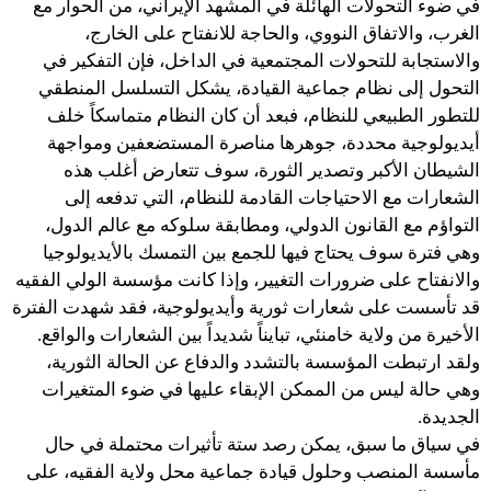
في ضوء التحولات الهائلة في المشهد الإيراني، من الحوار مع
الغرب، والاتفاق النووي، والحاجة للانفتاح على الخارج،
والاستجابة للتحولات المجتمعية في الداخل، فإن التفكير في
التحول إلى نظام جماعية القيادة، يشكل التسلسل المنطقي
للتطور الطبيعي للنظام، فبعد أن كان النظام متماسكاً خلف
أيديولوجية محددة، جوهرها مناصرة المستضعفين ومواجهة
الشيطان الأكبر وتصدير الثورة، سوف تتعارض أغلب هذه
الشعارات مع الاحتياجات القادمة للنظام، التي تدفعه إلى
التواؤم مع القانون الدولي، ومطابقة سلوكه مع عالم الدول،
وهي فترة سوف يحتاج فيها للجمع بين التمسك بالأيديولوجيا
والانفتاح على ضرورات التغيير، وإذا كانت مؤسسة الولي الفقيه
قد تأسست على شعارات ثورية وأيديولوجية، فقد شهدت الفترة
الأخيرة من ولاية خامنئي، تبايناً شديداً بين الشعارات والواقع.
ولقد ارتبطت المؤسسة بالتشدد والدفاع عن الحالة الثورية،
وهي حالة ليس من الممكن الإبقاء عليها في ضوء المتغيرات
الجديدة.
في سياق ما سبق، يمكن رصد ستة تأثيرات محتملة في حال
مأسسة المنصب وحلول قيادة جماعية محل ولاية الفقيه، على