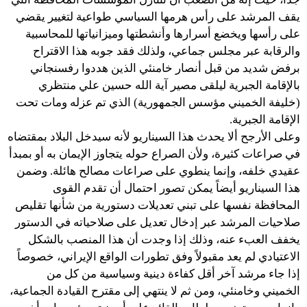
يقف المرشد على رأس هرمها السياسي طواعية لتغيير يقضي
على رأسها ويخضع أسرارها وأنشطتها وميزانياتها للمحاسبية
والرقابة عبر مجلس جماعي، ولذلك فقد جوبه هذا الاقتراح
برفض شديد من قبل أنصار خامنئي الذين هددوا رفسنجاني
بالإقامة الجبرية ليلقى مصير آية الله حسين علي منتظري
(خليفة الخميني مؤسس الجمهورية) الذي تم عزله ومات تحت
الإقامة الجبرية.
وعلى الأرجح ألا يحدث هذا السيناريو لأنه سيدخل البلاد بمقتضاه
في صراعات كثيرة، ولأن الصراع حوله يتجاوز الإيمان به أو بمبدأ
عقيدي خلفه، وإنما ينطوي على صراعات مصالح هائلة. وضمن
هذا السيناريو أيضاً يمكن تصور احتمال أن تقدم القوى
المحافظة نفسها على تبني تعديلات دستورية من شأنها تقليص
صلاحيات المرشد عبر إدخال تعديل على صلاحياته في الدستور
يخفف العبء عنه، وذلك إذا وجدت أن هذا المنصب بالشكل
الاعتيادي لم يعد مقبولاً وفق تطورات الواقع الإيراني، خصوصاً
إذا جاء مرشد آخر أقل كفاءة دينية وسياسية من كل من
الخميني وخامنئي، ومن ثم لا ينتهي إلى مقترح القيادة الجماعية،