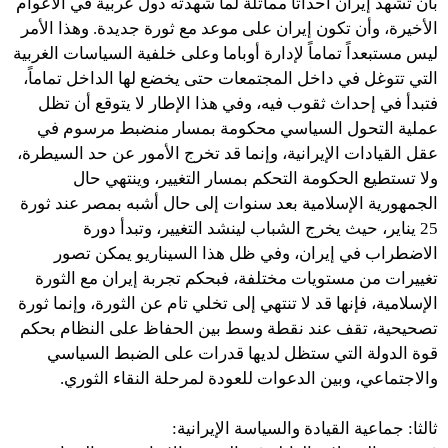
بأن تشهد إيران أحداثاً مماثلة لما شهدته دول عربية في الأعوام
الأخيرة، وأن تكون إيران على موعد مع ثورة جديدة. وهذا الأمر
ليس مستبعداً تماماً لإدارة أوباما وعلى خلفية السياسات الغربية
التي تتوغل في داخل المجتمعات حتى يخضع لها الداخل تماماً،
فتبدأ في إحداث ثقوب فيه، وفي هذا الإطار لا يتوقع أن تظل
عملية التحول السياسي محكومة بمسار منضبط مرسوم في
عقل القيادات الإيرانية، وإنما قد تخرج الأمور عن حد السيطرة،
ولا تستطيع الحكومة التحكم بمسار التغيير، وينتهي حال
الجمهورية الإسلامية بعد سنوات إلى حال أشبه بمصر عند ثورة
25 يناير، حيث يخرج الشباب لينشد التغيير، وتبدأ دورة
الاضطراب في إيران، وفي ظل هذا السيناريو يمكن تصور
تغييرات من مستويات مختلفة، فبحكم تجربة إيران مع الثورة
الإسلامية، فإنها قد لا تنتهي إلى تخلي تام عن الثورة، وإنما ثورة
تصحيحية، تقف عند نقطة وسط بين الحفاظ على النظام بحكم
قوة الدولة التي ستظل لديها قدرات على الضبط السياسي
والاجتماعي، وبين الدعوات للعودة لمرحلة النقاء الثوري.
ثالثا: جماعية القيادة والسياسة الإيرانية: