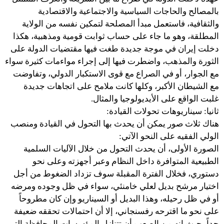
بالمصالح والحاجات السياسية والاجتماعية والاقتصادية
والثقافية، فاستعمل مبدأ المصلحة لتمكين نفسه من الولاية
المطلقة، وهو ما جاء على حساب ثوابت قومية ومذهبية، هكذا
دخلت إيران في موجة جديدة طغت فيها مقتضيات الدولة على
الثورة والمذهب، واضطرت فيها إلى إجراء مواءمات كثيرة سواء
مع الجوار، أو في الصراع مع قوى الاستكبار الدولي، وتفاوضت
مع الشيطان الأكبر، وكلها كانت ملامح على اتجاهات جديدة
غلبت الواقع على الأيديولوجيا والمثال.
ثانيا: سيناريوهات تحولات القيادة:
هناك ثلاث صور يمكن أن يحدث بها التحول في القيادة ومنصب
الولي الفقيه على النحو الآتي:
الصورة الأولى، أن يحدث التحول من خلال الآليات السلمية
الطبيعية المتوافرة داخل النظام وعبر أجهزته وعلى نحو
دستوري، فخلال الفترة المقبلة سوف تزداد الضغوط من أجل
اختيار مرشح بديل لعلي خامنئي، سواء في ظل وجوده ومرضه
أو في ظل رحيله، وهذا البديل أو السيناريو وإن كان مطروحاً
على نحو ما اقترحه رفسنجاني، إلا أن احتمالات تحققه ضعيفة
جداً، حيث إنه من الصعب أن تتنازل المؤسسات المحافظة التي