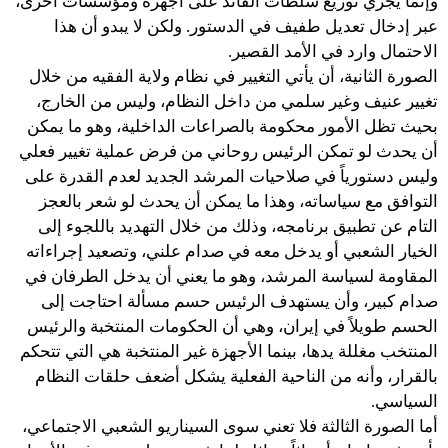
وإنما يجري توزيع سلطات القائد على أجهزة ومؤسسات أخرى،
عبر إدخال تعديل طفيف في الدستور. ولكن لا يبدو أن هذا
الاحتمال وارد في الأمد القصير.
الصورة الثانية، أن يأتي التغيير في نظام ولاية الفقيه من خلال
تغيير عنيف وغير سلمي من داخل النظام، وليس من الخارج،
بحيث تظل الأمور محكومة بالصراعات الداخلية، وهو ما يمكن
أن يحدث لو تمكن الرئيس روحاني من فرض عملية تغيير فعلي
وليس دستورياً في صلاحيات المرشد الجديد لعدم القدرة على
التوافق مع سياساته، وهذا ما يمكن أن يحدث لو شعر بالعجز
التام عن تطبيق برنامجه، وذلك من خلال التهديد باللجوء إلى
الخيار الشعبي أو يدخل معه في صدام علني، وتصعيد إجراءاته
المقاومة لسياسة المرشد، وهو ما يعني أن يدخل الطرفان في
صدام كبير، وأن يستهدف الرئيس حسم مسألة احتاجت إلى
الحسم طويلاً في إيران، وهي أن الحكومات المنتخبة والرئيس
المنتخب مغللة يدها، بينما الأجهزة غير المنتخبة هي التي تتحكم
بالقرار، وأنه من الناحية الفعلية يشكل أضعف حلقات النظام
السياسي.
أما الصورة الثالثة فلا تعني سوى السيناريو الشعبي الاجتماعي،