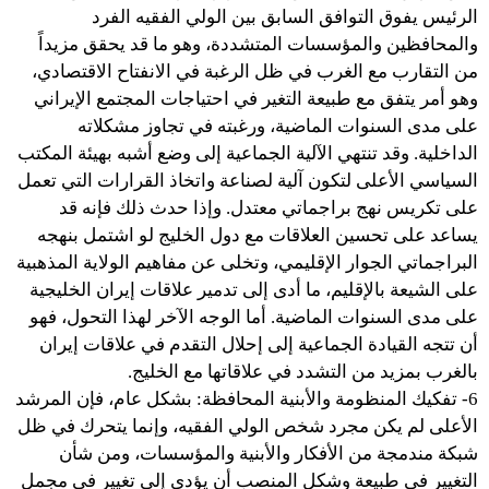
الرئيس يفوق التوافق السابق بين الولي الفقيه الفرد
والمحافظين والمؤسسات المتشددة، وهو ما قد يحقق مزيداً
من التقارب مع الغرب في ظل الرغبة في الانفتاح الاقتصادي،
وهو أمر يتفق مع طبيعة التغير في احتياجات المجتمع الإيراني
على مدى السنوات الماضية، ورغبته في تجاوز مشكلاته
الداخلية. وقد تنتهي الآلية الجماعية إلى وضع أشبه بهيئة المكتب
السياسي الأعلى لتكون آلية لصناعة واتخاذ القرارات التي تعمل
على تكريس نهج براجماتي معتدل. وإذا حدث ذلك فإنه قد
يساعد على تحسين العلاقات مع دول الخليج لو اشتمل بنهجه
البراجماتي الجوار الإقليمي، وتخلى عن مفاهيم الولاية المذهبية
على الشيعة بالإقليم، ما أدى إلى تدمير علاقات إيران الخليجية
على مدى السنوات الماضية. أما الوجه الآخر لهذا التحول، فهو
أن تتجه القيادة الجماعية إلى إحلال التقدم في علاقات إيران
بالغرب بمزيد من التشدد في علاقاتها مع الخليج.
6- تفكيك المنظومة والأبنية المحافظة: بشكل عام، فإن المرشد
الأعلى لم يكن مجرد شخص الولي الفقيه، وإنما يتحرك في ظل
شبكة مندمجة من الأفكار والأبنية والمؤسسات، ومن شأن
التغيير في طبيعة وشكل المنصب أن يؤدي إلى تغيير في مجمل