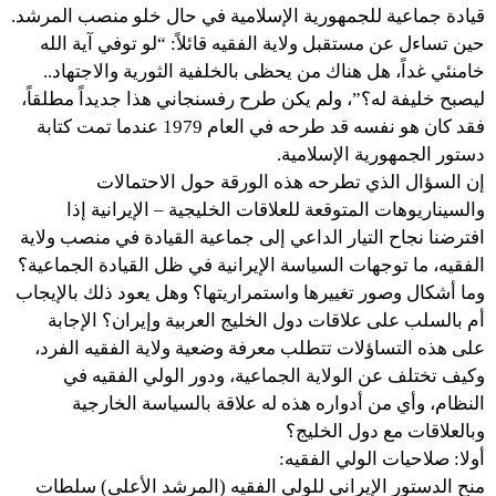
قيادة جماعية للجمهورية الإسلامية في حال خلو منصب المرشد.
حين تساءل عن مستقبل ولاية الفقيه قائلاً: “لو توفي آية الله
خامنئي غداً، هل هناك من يحظى بالخلفية الثورية والاجتهاد..
ليصبح خليفة له؟”، ولم يكن طرح رفسنجاني هذا جديداً مطلقاً،
فقد كان هو نفسه قد طرحه في العام 1979 عندما تمت كتابة
دستور الجمهورية الإسلامية.
إن السؤال الذي تطرحه هذه الورقة حول الاحتمالات
والسيناريوهات المتوقعة للعلاقات الخليجية – الإيرانية إذا
افترضنا نجاح التيار الداعي إلى جماعية القيادة في منصب ولاية
الفقيه، ما توجهات السياسة الإيرانية في ظل القيادة الجماعية؟
وما أشكال وصور تغييرها واستمراريتها؟ وهل يعود ذلك بالإيجاب
أم بالسلب على علاقات دول الخليج العربية وإيران؟ الإجابة
على هذه التساؤلات تتطلب معرفة وضعية ولاية الفقيه الفرد،
وكيف تختلف عن الولاية الجماعية، ودور الولي الفقيه في
النظام، وأي من أدواره هذه له علاقة بالسياسة الخارجية
وبالعلاقات مع دول الخليج؟
أولا: صلاحيات الولي الفقيه:
منح الدستور الإيراني للولي الفقيه (المرشد الأعلى) سلطات