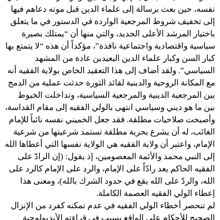
نفسه، حين بعث برسالة إلى علماء الدين قبل موته دعاهم فيها
إلى تخفيف شروط المرجعية الواردة في الدستور في ما يتعلق
باختيار المرشد الأعلى الجديد، والتي منها أن “يمتلك بصيرة
سياسية واقتصادية واجتماعية نافذة”، مؤكداً أن هذه “لا يتمتع بها
كبار السن وكبار علماء الدين البعيدين عادة من المشهد
السياسي”. ولقد أضاف إلى هذا التعقيد الخاص بولاية الفقيه أنه
مع المكانة الروحية والدينية لقائد الثورة حدثت عملية من الدمج
بين المرجعية الدينية والمرجعية السياسية، وتداخلت الخيوط
بين ما هو ديني وسياسي انتهى بالولي الفقيه إلى مقام القداسة،
وأصبحت صلاحيات مطلقة. فقد جعل الخميني نفسه نائباً للإمام
الغائب، له أن يشرع بحرية مطلقة تستمد شرعيتها من شرعية
الإمام، واعتبر أن ولاية الفقيه هي الولاية نفسها التي أعطاها الله
إلى النبي محمد والأئمة المعصومين، إذ يقول: (إن الرادّ على
الفقيه الحاكم يعد رادّاً على الإمام، والرد على الإمام كالرد على
الله، والردّ على الله يقع في حدود الشرك بالله)، ومعنى هذا
إعطاء الولي الفقيه العصمة الكاملة.
لم تنحصر أخطاء الولي الفقيه في عدم تمكنه كفرد من الإنزال
الصحيح للأحكام على الواقع بسبب في قراءته الأيديولوجية