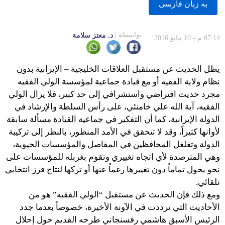
به زبان فارسى
بواسطة
د. معتز سلامة
07:14 م - 10 مايو 2016
يظل الحديث عن مستقبل العلاقات الخليجية – الإيرانية بدون
نظام ولاية الفقيه أو مع قيادة جماعية لمؤسسة الولي الفقيه
مجرد حديث افتراضي واستشرافي إلى حد كبير، فلا يزال الولي
الفقيه، آية الله علي خامنئي، على رأس السلطة والإرشاد في
الدولة الإيرانية، كما أن التفكير في جماعية القيادة مسألة سابقة
لأوانها كثيراً، وقد لا تتحقق في الأمد المنظور، بالنظر إلى تركيبة
الدولة وتغلغل المحافظين في المفاصل والمؤسسات الحيوية،
وهي المترصدة لأي اتجاه تغييري وتقوم بغربلة للمؤسسات على
نحو يحول تماماً دون تغييرها رغماً عنها أو تركها لنتاج فرز انتخابي
تلقائي.
ومع ذلك فإن الحديث عن مستقبل “الولي الفقيه” هو من
الأحاديث التي ترددت في الآونة الأخيرة، خصوصاً بعدما جدد
الرئيس الأسبق هاشمي رفسنجاني طرحه القديم حول إحلال