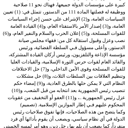
كبيرة على مؤسسات الدولة جميعها، فهناك نحو 11 صلاحية
ووظيفة له فصلتها المادة 111 من الدستور، تتمثل في: (1) تعيين
السياسات العامة، و(2) الإشراف على حسن إجراء السياسات
العامة، و(3) إصدار الأمر بالاستفتاء العام، و(4) القيادة العامة
للقوات المسلحة، و(5) إعلان الحرب والسلام والنفير العام، و(6)
نصب وعزل وقبول استقالة كل من: فقهاء مجلس صيانة
الدستور، وأعلى مسؤول فـي السلطة القضائية، ورئيس
مؤسسة الإذاعة والتلفزيون، ورئيس أركان القيادة المشتركة،
والقائد العام لقوات حرس الثورة الإسلامية، والقيادات العليا
للقوات المسلحة وقوى الأمن الداخلي، و(7) حل الاختلافات
وتنظيم العلاقات بين السلطات الثلاث، و(8) حل مشكلات
النظام التي لا يمكن حلها بالطرق العادية، و(9) إمضاء حكم
تنصيب رئيس الجمهورية بعد انتخابه من قبل الشعب، و(10)
عزل رئيس الجمهورية ..، و(11) العفو أو التخفيف من عقوبات
المحكوم عليهم فـي إطار الموازين الإسلامية. (تصميم)
وكما يتضح من هذه الصلاحيات، فإنها تفوق صلاحيات رئيس
الدولة في أي نظام سياسي، ويصعب أن يقوم بأدائها أي فرد
منفرداً، كما يصعب أن يلم بها رجل دين، وهو أمر لمسه الخميني