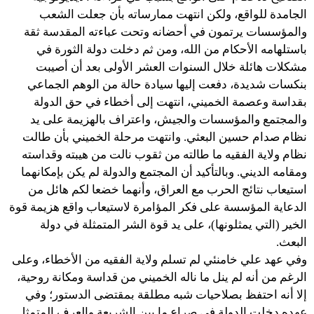
الجامدة للواقع، ولكن انتهت ممارساته بأن جعلت الشعب
والمؤسسات يرتمون في أحضانه وتحت عباءته المقدسة ثقة
باستلهامه الأحكام من الله، ومن ثم دخلت دولة الثورة في
مشكلات هائلة خلال السنوات العشر الأولى بعد أن أصيبت
بنكسات شديدة، دفعت إليها سيادة حالة من الوهم الجماعي
بقداسة وعصمة الخميني، انتهت إلى أخطاء في حق الدولة
والمجتمع والمؤسسات والجيش، واعتراف بالهزيمة على يد
نظام صدام حسين البعثي. وانتهت مرحلة الخميني بأن طالت
نظام ولاية الفقيه ما طالته من ثقوب نالت من هيبته وقداسته
ومقامه الديني. وبالتأكيد أن المجتمع والدولة لم يكن بإمكانهما
استيعاب نتائج الحرب مع العراق، وأنهما خضعا لكم هائل من
الدعاية المؤسسة على فكر المؤامرة لاستيعاب واقع هزيمة قوة
الخير (التي يمثلونها)، على يد قوة الشر المتمثلة في دولة
البعث.
وفي عهد علي خامنئي لم تسلم ولاية الفقيه من الأخطاء، وعلى
الرغم من أنه لم ينل ما ناله الخميني من قداسة ومكانة روحية،
إلا أنه احتفظ بصلاحيات شبه مطلقة بمقتضى الدستور؛ وفي
عهده دخلت الدولة في صراع ما بين الشريعة والعرف المتمثل