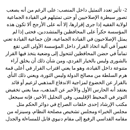
2- تأثير تعدد التمثيل داخل المنصب: على الرغم من أنه يصعب
تصور سيطرة الإصلاحيين أو حتى تمثيلهم في القيادة الجماعية
لولاية الفقيه إذا جرى إقرارها، إلا أنه على الأرجح ألا تكون هذه
المؤسسة حكراً على المحافظين والمتشددين، فحتى إذا لم
يمثل الإصلاحيون في القيادة الجماعية، فإن جماعية القيادة تعني
تغييراً في آلية اتخاذ القرار داخل المؤسسة الأولى التي تقع
تماماً في حضن المحافظين لتتحول إلى وضعية يتخذ فيها القرار
بالشورى وليس بالخيار الفردي، ومن شأن ذلك أن يخلق آراء
متنوعة داخل القيادة، وهو ما يعني اقتراب القرار في أعلى قمة
هرم السلطة من مصالح الدولة وليس الثورة، ويعني ذلك النأي
بالقرار عن الخضوع لمزاجية الاندفاع المذهبي لزعيم أو قائد
يعتقد أنه الحارس الأول والأخير عن المذهب، مما يعني تخفيض
التوتر في المحيط الإقليمي. وفي التحليل الأخير، فإنه سيجعل
مكتب الإرشاد إحدى حلقات الصراع في دوائر الحكم مثل
مجلس الخبراء ومجلس تشخيص مصلحة النظام، وسينزله من
مقامه القداسي الرفيع إلى مقام دنيوي قابل للمساءلة والجدل.