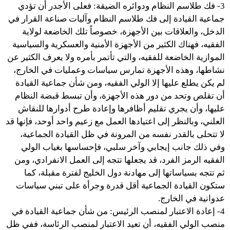
3- فك طلاسم النظام ودوائره الضيقة: فعلى الأجدر أن تؤدي
جماعية القيادة إلى فك طلاسم النظام وآليات صناعة القرار في
الدخل، والعلاقات بين الأجهزة، خصوصاً تلك الخاضعة لولاية
الفقيه، فهناك الكثير من الأجهزة الأمنية والعسكرية والسياسية
الموازية الخاضعة للفقيه، والتي تأتمر بأمره ولا يعرف الكثير عن
نشاطها، وهذه الأجهزة تمارس سياسات وعمليات في الخارج،
لم يكن يطلع عليها إلا الولي الفقيه، ومن شأن جماعية القيادة
أن تقلص وتحد من دور هذه الأجهزة، وأن تبسط قبضة النظام
عليها، وأن يجري تقليم أظافرها وإعادة طرح أدوارها للنقاش
العلني، وبالنظر إلى اعتيادها العمل مع زعيم واحد أوحد، فإنها قد
لا تتحلى بالقدر نفسه من المرونة في ظل القيادة الجماعية،
وفي ذلك جانب إيجابي وآخر سلبي، فإحساسها بغياب الولي
الفقيه الرمز الفرد، قد يجعلها تتجه إلى العمل الانفرادي، ومن
ثم تتجه بسياساتها إلى مهادنة دول الخليج لفترة مقبلة، كما
ستكون القيادة الجماعية أقل قدرة وجرأة على تبني سياسات
عدوانية في الخارج.
4- إعادة الاعتبار لمنصب الرئيس: من شأن جماعية القيادة في
منصب الولي الفقيه، أن تعيد الاعتبار لمنصب الرئاسة، ففي ظل