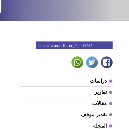
https://rasanah-iiis.org/?p=34242
8
دراسات
تقارير
مقالات
تقدير موقف
المجلة