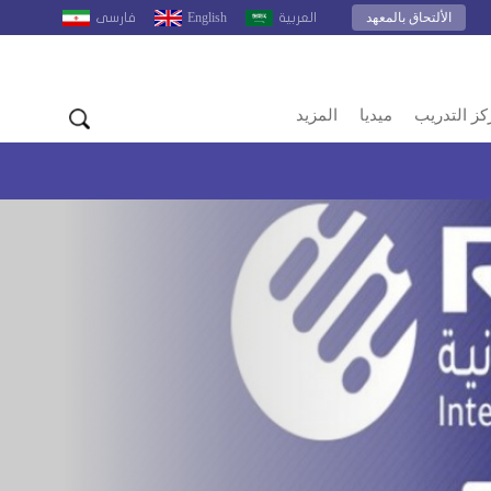
الألتحاق بالمعهد
English
العربية
فارسى
كز التدريب
ميديا
المزيد