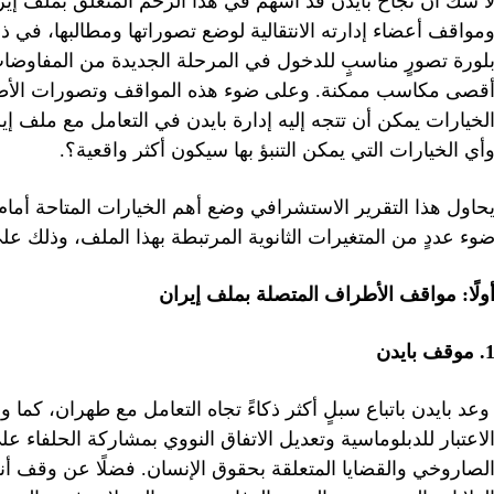
ا شكَّ أنَّ نجاح بايدن قد أسهم في هذا الزخم المتعلق بملف إير
مواقف أعضاء إدارته الانتقالية لوضع تصوراتها ومطالبها، في 
لورة تصورٍ مناسبٍ للدخول في المرحلة الجديدة من المفاوضات
قصى مكاسب ممكنة. وعلى ضوء هذه المواقف وتصورات الأطراف 
لخيارات يمكن أن تتجه إليه إدارة بايدن في التعامل مع ملف إ
أي الخيارات التي يمكن التنبؤ بها سيكون أكثر واقعية؟.
حاول هذا التقرير الاستشرافي وضع أهم الخيارات المتاحة أمام إ
وء عددٍ من المتغيرات الثانوية المرتبطة بهذا الملف، وذلك على
ولًا: مواقف الأطراف المتصلة بملف إيران
 موقف بايدن
عد بايدن باتباع سبلٍ أكثر ذكاءً تجاه التعامل مع طهران، كما وع
لاعتبار للدبلوماسية وتعديل الاتفاق النووي بمشاركة الحلفاء 
لصاروخي والقضايا المتعلقة بحقوق الإنسان. فضلًا عن وقف أنشط