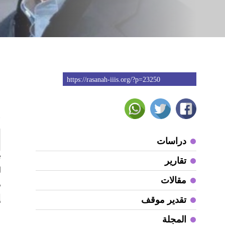
https://rasanah-iiis.org/?p=23250
2
دراسات
ت
تقارير
مقالات
د
إ
تقدير موقف
المجلة
ي