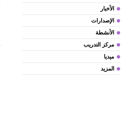
ف
الأخبار
ا
الإصدارات
ي
الأنشطة
مركز التدريب
آ
ميديا
ل
المزيد
و
ا
و
ب
ا