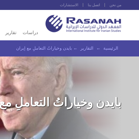
من نحن
اتصل بنا
الاستشارات
دراسات
تقارير
الرئيسية
←
التقارير
←
بايدن وخياراتُ التعاملِ مع إيران
بايدن وخياراتُ التعاملِ مع