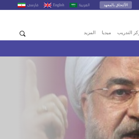
الألتحاق بالمعهد
English
العربية
فارسى
كز التدريب
ميديا
المزيد