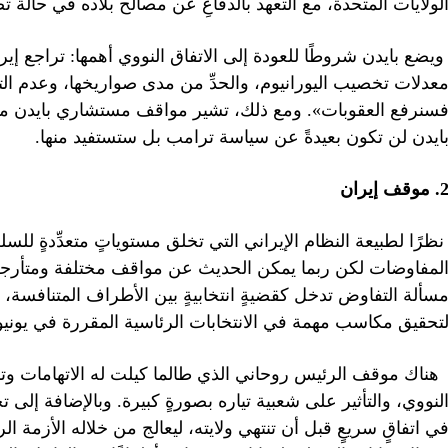
لولايات المتحدة، مع التعهد بالدفاعِ عن مصالح بلاده في حالة ت
يضع بايدن شروطًا للعودة إلى الاتفاق النووي أهمها: تراجع إ
عدلات تخصيب اليورانيوم، والحدِّ من مدى صواريخها، وعدم ال
سنرفع العقوبات». ومع ذلك، تشير مواقف مستشاري بايدن مثل
ايدن لن تكون بعيدةً عن سياسة ترامب بل ستستفيد منها.
 موقف إيران
ظرًا لطبيعة النظام الإيراني التي تخلق مستوياتٍ متعدِّدةٍ للس
لمفاوضات لكن ربما يمكن الحديث عن مواقف مختلفة ومتأرجحة في
سألة التفاوض تدخل كقضيةٍ انتخابيةٍ بين الأطراف المتنافسة، 
تحقيق مكاسب مهمة في الانتخابات الرئاسية المقررة في يونيو 2021م
ناك موقف الرئيس روحاني الذي طالما كيلت له الاتهامات و
لنووي، والتأثير على شعبية تياره بصورةٍ كبيرة. وبالإضافة إلى 
ي اتفاقٍ سريعٍ قبل أن تنتهي ولايته، ليعالج من خلاله الأزمة ا