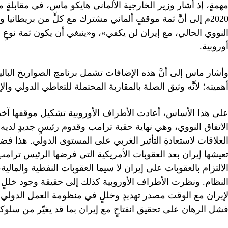
2020م إلى أنَّ ثمة موقفٍ ألماني مشترك مع كلٍّ من بريطانيا 
لنووي الحالي، مع إيران لن يكفي»، و«ينبغي أن يكون ثمة نوعٍ م
وروبية.
أشار ماس إلى أنَّ هذه الإضافات تشمل برنامج الصواريخ البالي
هميته؛ لأنَّه وثيق الصلة بالمقاربة المحتملة للتعاطي الدولي وا
لى هذا الأساس، أعادت الأطراف الأوروبية تشكيل موقفها آخذةً
لاتفاق النووي، وهي نهاية حقبة ترامب وقدوم رئيسٍ جديدٍ لديه 
لعلاقات لاستعادةِ التأثير الغربي على المستوى الدولي. هذا فض
عيشها إيران بعد العقوبات الأمريكية التي فرضها الرئيس ترامب
لالتزام بالعقوبات على إيران لا سيما العقوبات النفطية والمالي
لنظام. ونظرت الأطراف الأوروبية كذلك إلى حقيقة وجود خللٍ ف
إيران مع الوقت مصدر تهديدٍ وخللٍ في منظومة العمل الدولي ال
شل الرهان على تحقيق انفتاحٍ مع إيران بما قد يغيّر من سلوكه