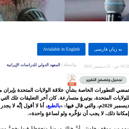
به زبان فارسى
Avialable in English
بواسطة
المعهد الدولي للدراسات الإيرانية
10:5 ص - 21 ديسمبر 2020
مضي التطورات الخاصة بشأنِ علاقة الولايات المتحدة بإيران مع 
يسمبر 2020م، والتي قال فيها: «
بالطبع
، أنا لا أقول إنَّه لا 
مكاننا ذلك، لا يجب أن نؤخِّره ولو لساعةٍ واحدة».
بدو من موقف خامنئي أنَّ هناك مرونةً متحفظةً فيما يخصُّ مس