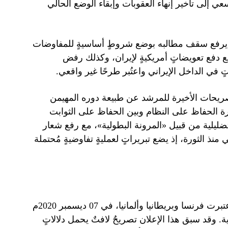
سعي إلى تأخير إنهاء العقوبات وإبقاء الوضع الحالي
ّ يرفع سقف مطالبه بوضع شروطٍ أساسيةٍ للمفاوضات
 دفع تعويضاتٍ أمريكيةٍ لإيران، وكذلك رفض
 في الداخل الإيراني واعتُبر طرحًا غير واقعي.
يحات الأخيرة للمرشد عن طبيعة دوره المهيمن
رة الحفاظ على النظام وبين الحفاظ على الثوابت
 التضليلية من قبيل «المرونة البطولية»، مع رفع شعار
نذ الثورة، إذ يضع تبريراتٍ لعمليةٍ تفاوضيةٍ مُحتملة
بدأت الترويكا الأوروبية فتح نقاشٍ مكثفٍ حول ملف إيران، إذ اعتبرت فرنسا وبريطانيا وألمانيا، في 07 ديسمبر 2020م
غاية. وقد سبق هذا الإعلان تصريحٌ لافتٌ يحمل دلالاتٍ