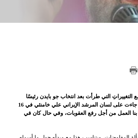
التغييراتِ التي طرأت بعد انتخاب جو بايدن رئيسًا
للولايات المتحدة، بوتيرةٍ متسارعة. كان آخر التعليقات تلك التي جاءت على لسان المرشد الإيراني علي خامنئي في 16
يجدر بنا العمل من أجل رفع العقوبات، وفي حال كان في
ألة المفاوضات، ويتناسب هذا مع مبدأه حول ما أسماه