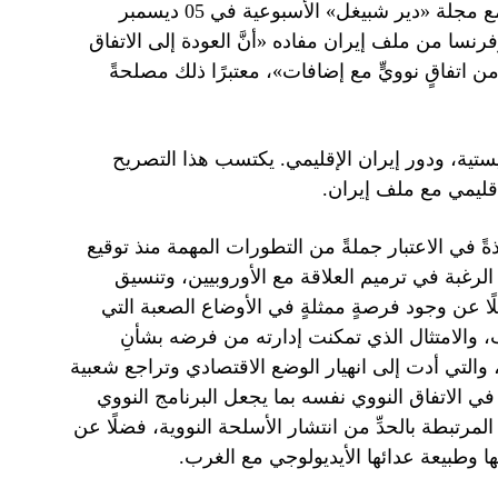
مهمةٍ، إذ أشار وزير الخارجية الألماني هايكو ماس، في مقابلةٍ مع مجلة «دير شبيغل» الأسبوعية في 05 ديسمبر
وفرنسا من ملف إيران مفاده «أنَّ العودة إلى الاتفاق
ن اتفاقٍ نوويٍّ مع إضافات»، معتبرًا ذلك مصلحةً
ستية، ودور إيران الإقليمي. يكتسب هذا التصريح
لإقليمي مع ملف إيران.
 في الاعتبار جملةً من التطورات المهمة منذ توقيع
الرغبة في ترميم العلاقة مع الأوروبيين، وتنسيق
لًا عن وجود فرصةٍ ممثلةٍ في الأوضاع الصعبة التي
، والامتثال الذي تمكنت إدارته من فرضه بشأنِ
ة، والتي أدت إلى انهيار الوضع الاقتصادي وتراجع شعبية
ي الاتفاق النووي نفسه بما يجعل البرنامج النووي
مرتبطة بالحدِّ من انتشار الأسلحة النووية، فضلًا عن
ا وطبيعة عدائها الأيديولوجي مع الغرب.