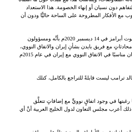
فاهم دون نسيان أو إنهاء الخصومة. هذا الاستعداد
ب مع الأفكار المطروحة على الساحة حاليًّا ودون أن
في المقابل، صرَّح المبعوث الأمريكي الخاص لإيران وفنزويلا إليوت أبرامز في 14 ديسمبر 2020م بأنَّه ومسؤولون
محادثاتٍ مع فريق بايدن بشأنِ إيران والاتفاق النووي،
وذلك في محاولةٍ لإقناع إدارته بأنَّ الأوضاع قد تغيرت، وأنَّ ما كان مناسبًا في الاتفاق النووي مع إيران في عام 2015م
لد ترامب ليست قابلةً للتراجع بالكامل، كتلك
رغبتها في وجود اتفاقٍ نوويٍّ مع إضافاتٍ تتعلَّق
ع ذلك أعرب مجلس التعاون لدول الخليج العربية أنَّ أي