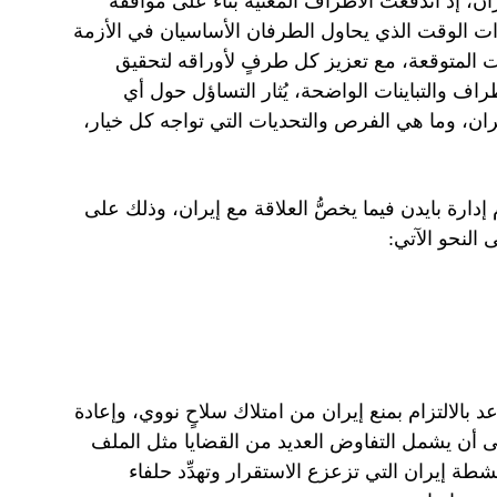
ان، إذ اندفعت الأطراف المعنية بناءً على مواقفه
ذات الوقت الذي يحاول الطرفان الأساسيان في الأزمة
 المتوقعة، مع تعزيز كل طرفٍ لأوراقه لتحقيق
والتباينات الواضحة، يُثار التساؤل حول أي
يران، وما هي الفرص والتحديات التي تواجه كل خيار،
دارة بايدن فيما يخصُّ العلاقة مع إيران، وذلك على
 النحو الآتي:
د بالالتزام بمنع إيران من امتلاك سلاحٍ نووي، وإعادة
على أن يشمل التفاوض العديد من القضايا مثل الملف
ة إيران التي تزعزع الاستقرار وتهدِّد حلفاء