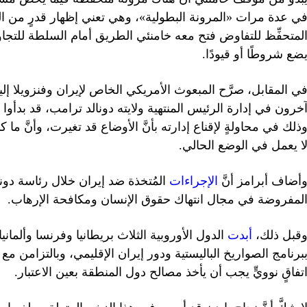
ي عدة مرات «المرونة البطولية»، وهي تعني إظهار قدرٍ من الت
لمتحفِّظ للتفاوض فتح معه خامنئي الطريق أمام السلطة للتجاو
ضع شروطًا أو قيودًا.
خرون في إدارة الرئيس المنتهية ولايته دونالد ترامب، قد بدأوا 
ا يعمل في الوضع الحالي.
أضاف أبرامز أنَّ
الإجراءات
المُتخذة ضد إيران خلال رئاسة دونا
لمفروضة في مجال انتهاك حقوق الإنسان ومكافحة الإرهاب.
قبل ذلك،
أبدت
الدول الأوروبية الثلاث بريطانيا وفرنسا وألمانيا 
برنامج الصواريخ الباليستية ودور إيران الإقليمي، وبالتزامن م
تفاقٍ نوويٍّ يجب أن يأخذ مصالح دول المنطقة بعين الاعتبار.