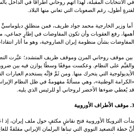
ي الانتخابات المقبلة، لهذا اتهم روحاني أطرافًا في الداخل بال
فترةٍ أطول، رغم الصعوبات التي تعاني منها البلاد.
ما وزير الخارجية محمد جواد ظريف، فمن منطلقٍ دبلوماسيٍ
همها، رفع العقوبات وأن تكون المفاوضات في إطارٍ جماعي، مع
لمفاوضات بشأن منظومة إيران الصاروخية، وهو ما أثار انتقاداتٍ
ين موقف روحاني المرن وموقف ظريف المتشدد؛ عبَّرت التصر
القيِّم على النظام. وعكست موقفًا وسطًا يوازن فيه بين ضرو
لأيديولوجية التي يتحرك منها. ومن ثَمَّ فإنَّه يستخدم العبارات
الكرامة الوطنية»، وهي مسألةٌ مفهومةٌ في ظل النظام الإيراني م
د يُعطي ضوءها الأخضر لروحاني أو للرئيس الذي يليه.
موقف الأطراف الأوروبية
نَّ خطة التصعيد النووي التي تبناها البرلمان الإيراني مقلقةٌ لل