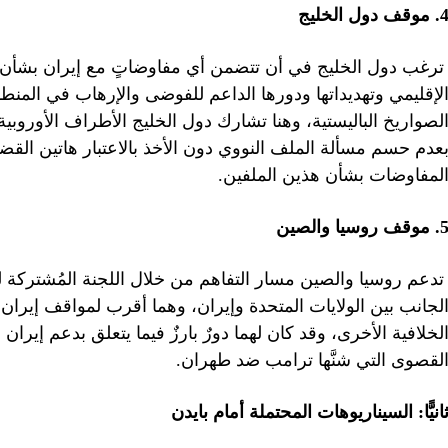
 موقف دول الخليج
رغب دول الخليج في أن تتضمن أي مفاوضاتٍ مع إيران بشأن بر
لإقليمي وتهديداتها ودورها الداعم للفوضى والإرهاب في المنط
لصواريخ الباليستية، وهنا تشارك دول الخليج الأطراف الأوروبي
عدم حسم مسألة الملف النووي دون الأخذ بالاعتبار هاتين القضي
لمفاوضات بشأن هذين الملفين.
موقف روسيا والصين
دعم روسيا والصين مسار التفاهم من خلال اللجنة المُشتركة لل
لجانب بين الولايات المتحدة وإيران، وهما أقرب لمواقف إيران في
لخلافية الأخرى، وقد كان لهما دورٌ بارزٌ فيما يتعلق بدعم إيران
لقصوى التي شنَّها ترامب ضد طهران.
انيًّا: السيناريوهات المحتملة أمام بايدن