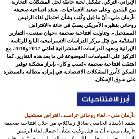
الإيراني-التركي، تشكيل لجنة خاصّة لحل المشكلات التجارية
بين البلدين. وعلى صعيد الافتتاحيات، تعتقد افتتاحية صحيفة
«آرمان ملي» أنّ ما قِيل وكُتِب بشأن احتمال لقاء الرئيس
روحاني بنظيره الأمريكي يصبّ في خانة «الافتراض
المستحيل». وتناولت افتتاحية صحيفة «جهان صنعت» التقارير
المقدَّمة من قِبَل مركز الدراسات الاستراتيجية التابع للرئاسة
الإيرانية ومعهد الدراسات الاستشرافية لعامَي 2017 و2018، مع
التركيز على السياسات الموضوعة في ما بعد هذه التقارير. كما
اهتمّت افتتاحية صحيفة «كسب و كار» بإبراز مشكلة توفير
السكن كأبرز المشكلات الاقتصادية في إيران، مطالبة بالسيطرة
على سوق الإسكان.
«آرمان ملي»: لقاء روحاني-ترامب.. افتراض مستحيل
يعتقد الأستاذ الجامعي صادق زيباكلام، من خلال افتتاحية صحيفة
«آرمان ملي»، أنّ ما قِيل وكُتِب بشأن احتمال لقاء الرئيس
الإيراني حسن روحاني بالأمريكي دونالد ترامب يصبّ في خانة