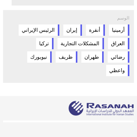
الوسم
أرمينيا
أنقرة
إيران
الرئيس الإيراني
العراق
المشكلات التجارية
تركيا
رضائي
طهران
ظريف
نيويورك
واعظي