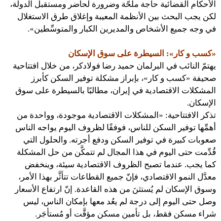
الأحكام القضائية حاجة ملحّة وضرورة لحاضر ومستقبل الدولة،
لكن يجب البحث بين الأنظمة المعيبة وإغلاق طرق الاستغلال
في وجه جميع الأشخاص والمديرين الكبار والمتوسِّطين».
«كسب و كار»: السيطرة على سوق الإسكان
يهتمّ النائب في البرلمان حميد رضا فولادكر، من خلال افتتاحية
صحيفة «كسب و كار»، بإبراز مشكلة توفير السكن كأبرز
المشكلات الاقتصادية في إيران، مطالبًا بالسيطرة على سوق
الإسكان.
تذكر الافتتاحية: «المشكلات الاقتصادية موجودة، وواحدة من
أهمِّها توفير السكن للناس، فوفقًا لظروف اليوم يواجه الناس
صعوبات كبيرة في توفير السكن ودفع أجرته. والحلول التي
قُدِّمت حتى اليوم في هذا المجال لم تتمكَّن من حل المشكلة
كما يجب. عندما تصبح الظروف الاقتصادية سيئة، وينخفض
معدَّل النمو الاقتصادي، فإنّ جميع القطاعات تتأثَّر بهذا الأمر،
وسوق الإسكان لم يُستثنَ من هذه القاعدة. إنّ ارتفاع الأسعار
وصل حتى اليوم إلى درجة لم يعُد معها بإمكان الناس، ليس
شراء مسكن فقط، بل تأمين مسكن مؤقَّت أو مُستأجَر.