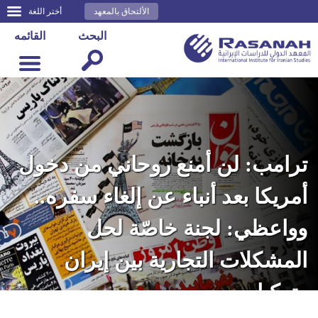
الألتحاق بالمعهد
أختر اللغة
البحث
القائمه
ترامب: لن أمنع روحاني من دخول
أمريكا بعد أنباء عن إلغاء سفره..
وواعظي: لجنة خاصّة لحل
المشكلات التجارية بين إيران
وتركيا