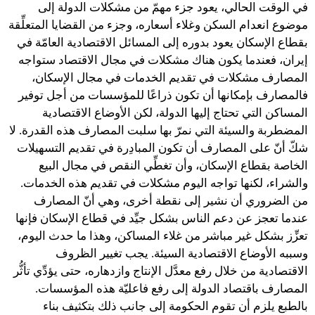
في الوقت الحالي، يعود جزء مهمّ من مشكلات الدولة إلى
موضوع انعدام السكن وغلاء أسعاره، وجزء من القضايا المتعلِّقة
بقطاع الإسكان يعود بدوره إلى المسائل الاقتصادية العامّة في
إيران، فعندما يكون هناك مشكلات في مجال الاقتصاد ستواجه
المصارف مشكلات في تقديم الخدمات في مجال الإسكان،
فالمصارف بإمكانها أن تكون ذراعًا للمؤسسات من أجل توفير
المساكن التي تحتاج إليها الدولة، لكن الأوضاع الاقتصادية
المضطربة والسيئة التي نمرّ بها سلبت المصارف هذه القدرة. لا
شكّ أنّ على المصارف أن تكون المبادِرة في تقديم التسهيلات
الخاصة بقطاع الإسكان، وأن تغطِّي النقص في مجال البيع
والشراء، لكنها تواجه اليوم مشكلات في تقديم هذه الخدمات.
من الضروري أن نشير إلى نقطة أخرى، وهي أنّ المصارف
عندما تعجز عن دعم الناس بشكل جيِّد في قطاع الإسكان فإنها
تعزِّز بشكل غير مباشر من غلاء المساكن، وهذا ما حدث اليوم،
وسببه الأوضاع الاقتصادية السيئة. يجب تغيير الظروف
الاقتصادية من خلال رفع معدَّل الإنتاج وازدهاره، حتى يؤدِّي تأثُّر
المصارف باقتصاد الدولة إلى رفع فاعليّة هذه المؤسسات.
بالطبع يلزم أن تقوم الحكومة إلى جانب ذلك بتكثيف بناء