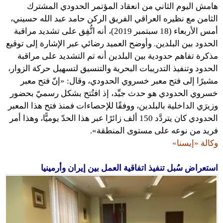
هامش اليوم الثاني من انعقاد المؤتمر الحدودي المشترك
الثامن مع نظيره العراقي الفريق الركن حامد عبد الله حسيني،
أمس الأربعاء (18 سبتمبر 2019)، أنه اتُّفِق على تشديد مراقبة
الحدود بين البلدين. وأوضح العميد رضائي عبر الإشارة إلى توقيع
مذكرة تفاهم حدودية بين البلدين أنه تم التشديد على مراقبة
الحدود وتنفيذ التدريبات البحرية والتنسيق لتسهيل حركة الزوار،
مشيرًا إلى فتح معبر خسروي الحدودي، وقال: «إنّ فتح معبر
خسروي الحدودي هو حدث جيِّد، إذ افتُتح بشكل رسميّ بحضور
وزيرَي الداخلية بالبلدين، ووفقًا للإحصاءات فمنذ فتح هذا المعبر
الحدودي كان يتردَّد 150 ألف زائرًا عبر هذا الحدّ يوميًّا، وهذا أمر
فريد من نوعه على مستوى المنطقة».
وكالة «إيسنا»
استعراض سُبل تنفيذ اتفاقية العمل بين إيران وأرمينيا