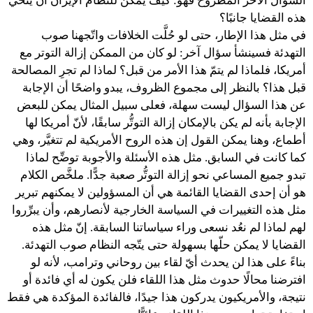
السؤال الآخر المطروح فهو: كيف يمكن للنظام الإيران أن يُنحِّي
هذه القضايا جانبًا؟
في مثل هذا الإطار، حتى لو حُلَّت الخلافات واتّجهنا صوب
التهدئة فسينشأ سؤال آخر: لو كان من الممكن إزالة التوتر مع
أمريكا، فلماذا لم يتمّ هذا الأمر من قبل؟ لماذا لم تجرِ المصالحة
قبل هذا؟ بالنظر إلى مجموع الظروف، يبدو واضحًا أن الإجابة
عن هذا السؤال ليست سهلة، فعلى سبيل المثال يمكن للبعض
الإجابة بأنه لم يكن بالإمكان إزالة التوتُّر سابقًا، لأنّ أمريكا لها
أطماع، وهنا يمكن القول إن هذه الروح الأمريكية لم تتغيَّر، وهي
كما كانت في السابق. مثل هذه الأسئلة والأجوبة توضِّح لماذا
تبدو جميع المساعي نحو إزالة التوتُّر صعبة جدًّا. ملخَّص الكلام
هو أن إحدى القضايا القائمة هي أن المسؤولين لا يمكنهم تبرير
مثل هذه التغييرات في السياسة الخارجية لأنصارهم، وأن يبرِّروا
لهم لماذا لم نعُد نسعى وراء سياساتنا السابقة. إنّ مثل هذه
القضايا لا يمكن حلّها بسهولة حتى يتّجه النظام صوب التهدئة.
بناءً على هذا لن يحدث أيّ لقاء بين روحاني وترامب، لأنه لو
افترضنا محالًا حدوث مثل هذا اللقاء فلن يكون له أي فائدة أو
نتيجة، والأمريكيون يدركون هذا جيدًا، فالفائدة المؤكدة هي فقط