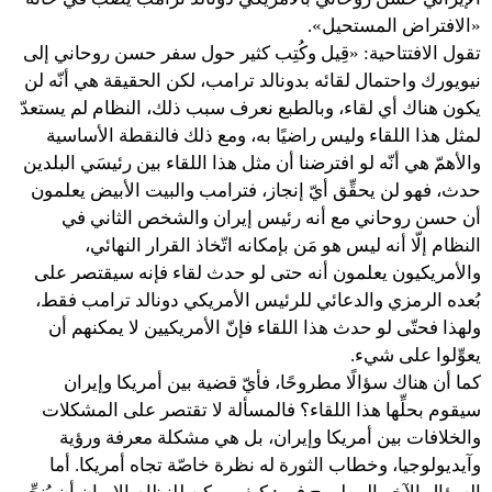
«الافتراض المستحيل».
تقول الافتتاحية: «قِيل وكُتِب كثير حول سفر حسن روحاني إلى
نيويورك واحتمال لقائه بدونالد ترامب، لكن الحقيقة هي أنّه لن
يكون هناك أي لقاء، وبالطبع نعرف سبب ذلك، النظام لم يستعدّ
لمثل هذا اللقاء وليس راضيًا به، ومع ذلك فالنقطة الأساسية
والأهمّ هي أنّه لو افترضنا أن مثل هذا اللقاء بين رئيسَي البلدين
حدث، فهو لن يحقِّق أيّ إنجاز، فترامب والبيت الأبيض يعلمون
أن حسن روحاني مع أنه رئيس إيران والشخص الثاني في
النظام إلّا أنه ليس هو مَن بإمكانه اتّخاذ القرار النهائي،
والأمريكيون يعلمون أنه حتى لو حدث لقاء فإنه سيقتصر على
بُعده الرمزي والدعائي للرئيس الأمريكي دونالد ترامب فقط،
ولهذا فحتّى لو حدث هذا اللقاء فإنّ الأمريكيين لا يمكنهم أن
يعوِّلوا على شيء.
كما أن هناك سؤالًا مطروحًا، فأيّ قضية بين أمريكا وإيران
سيقوم بحلِّها هذا اللقاء؟ فالمسألة لا تقتصر على المشكلات
والخلافات بين أمريكا وإيران، بل هي مشكلة معرفة ورؤية
وآيديولوجيا، وخطاب الثورة له نظرة خاصّة تجاه أمريكا. أما