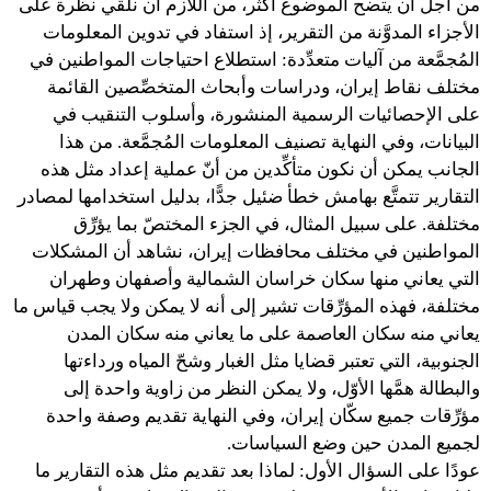
من أجل أن يتضح الموضوع أكثر، من اللازم أن نلقي نظرة على
الأجزاء المدوَّنة من التقرير، إذ استفاد في تدوين المعلومات
المُجمَّعة من آليات متعدِّدة: استطلاع احتياجات المواطنين في
مختلف نقاط إيران، ودراسات وأبحاث المتخصِّصين القائمة
على الإحصائيات الرسمية المنشورة، وأسلوب التنقيب في
البيانات، وفي النهاية تصنيف المعلومات المُجمَّعة. من هذا
الجانب يمكن أن نكون متأكِّدين من أنّ عملية إعداد مثل هذه
التقارير تتمتَّع بهامش خطأ ضئيل جدًّا، بدليل استخدامها لمصادر
مختلفة. على سبيل المثال، في الجزء المختصّ بما يؤرِّق
المواطنين في مختلف محافظات إيران، نشاهد أن المشكلات
التي يعاني منها سكان خراسان الشمالية وأصفهان وطهران
مختلفة، فهذه المؤرِّقات تشير إلى أنه لا يمكن ولا يجب قياس ما
يعاني منه سكان العاصمة على ما يعاني منه سكان المدن
الجنوبية، التي تعتبر قضايا مثل الغبار وشحّ المياه ورداءتها
والبطالة همَّها الأوّل، ولا يمكن النظر من زاوية واحدة إلى
مؤرِّقات جميع سكّان إيران، وفي النهاية تقديم وصفة واحدة
لجميع المدن حين وضع السياسات.
عودًا على السؤال الأول: لماذا بعد تقديم مثل هذه التقارير ما