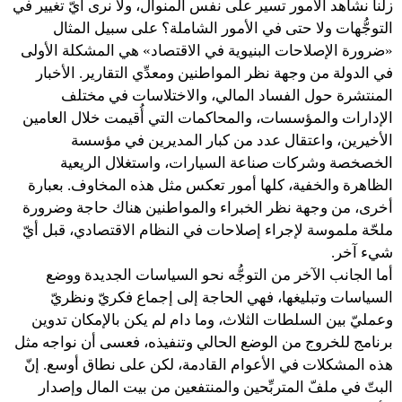
زلنا نشاهد الأمور تسير على نفس المنوال، ولا نرى أيّ تغيير في
التوجُّهات ولا حتى في الأمور الشاملة؟ على سبيل المثال
«ضرورة الإصلاحات البنيوية في الاقتصاد» هي المشكلة الأولى
في الدولة من وجهة نظر المواطنين ومعدِّي التقارير. الأخبار
المنتشرة حول الفساد المالي، والاختلاسات في مختلف
الإدارات والمؤسسات، والمحاكمات التي أُقيمت خلال العامين
الأخيرين، واعتقال عدد من كبار المديرين في مؤسسة
الخصخصة وشركات صناعة السيارات، واستغلال الريعية
الظاهرة والخفية، كلها أمور تعكس مثل هذه المخاوف. بعبارة
أخرى، من وجهة نظر الخبراء والمواطنين هناك حاجة وضرورة
ملحّة ملموسة لإجراء إصلاحات في النظام الاقتصادي، قبل أيّ
شيء آخر.
أما الجانب الآخر من التوجُّه نحو السياسات الجديدة ووضع
السياسات وتبليغها، فهي الحاجة إلى إجماع فكريّ ونظريّ
وعمليّ بين السلطات الثلاث، وما دام لم يكن بالإمكان تدوين
برنامج للخروج من الوضع الحالي وتنفيذه، فعسى أن نواجه مثل
هذه المشكلات في الأعوام القادمة، لكن على نطاق أوسع. إنّ
البتّ في ملفّ المتربِّحين والمنتفعين من بيت المال وإصدار