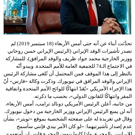
تحدَّثت أبناء عن أنه حتى أمس الأربعاء (18 سبتمبر 2019) لم
تصدر تأشيرات الوفد الإيراني (الرئيس الإيراني حسن روحاني
ووزير الخارجية محمد جواد ظريف والوفد المرافق)، للمشاركة
في الاجتماع الـ74 للجمعية العامة للأمم المتحدة. ويبدو أنّه
بالنظر إلى هذا الموقف فمن المحتمل أن تُلغى مشاركة الرئيس
الإيراني والوفد المرافق في نيويورك. وذكرت وكالة «فارس» أنّ
هذا الإجراء الأمريكي «يُعَدّ انتهاكًا للوائح الأمم المتحدة واتفاقية
المقر وانتهاكًا للقانون الدولي»، بحسب ما ذكرته.
من جانبه، أعلن الرئيس الأمريكي دونالد ترامب، أمس الأربعاء،
أنه لن يمنع الرئيس الإيراني ووزير الخارجية من دخول نيويورك.
وقال في تغريدة له على صفحته الشخصية بموقع «تويتر»، بشأن
عدم إصدار تأشيرتيهما: «لو كان الأمر بيدي فإنني سأسمح
للإيرانيين بالمجيء، وإذا كانوا ينوون المجيء فإنني لن أمنعهم».