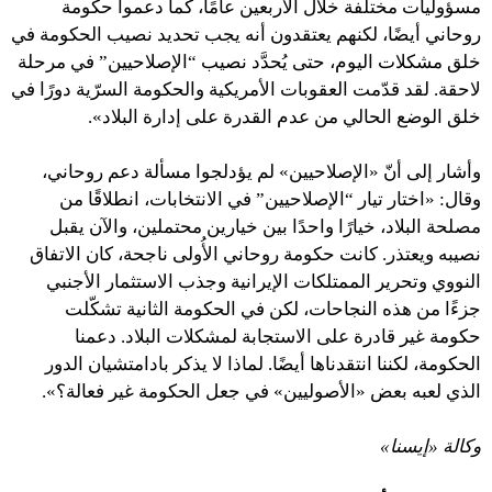
مسؤوليات مختلفة خلال الأربعين عامًا، كما دعموا حكومة
روحاني أيضًا، لكنهم يعتقدون أنه يجب تحديد نصيب الحكومة في
خلق مشكلات اليوم، حتى يُحدَّد نصيب “الإصلاحيين” في مرحلة
لاحقة. لقد قدّمت العقوبات الأمريكية والحكومة السرّية دورًا في
خلق الوضع الحالي من عدم القدرة على إدارة البلاد».
وأشار إلى أنّ «الإصلاحيين» لم يؤدلجوا مسألة دعم روحاني،
وقال: «اختار تيار “الإصلاحيين” في الانتخابات، انطلاقًا من
مصلحة البلاد، خيارًا واحدًا بين خيارين محتملين، والآن يقبل
نصيبه ويعتذر. كانت حكومة روحاني الأُولى ناجحة، كان الاتفاق
النووي وتحرير الممتلكات الإيرانية وجذب الاستثمار الأجنبي
جزءًا من هذه النجاحات، لكن في الحكومة الثانية تشكّلت
حكومة غير قادرة على الاستجابة لمشكلات البلاد. دعمنا
الحكومة، لكننا انتقدناها أيضًا. لماذا لا يذكر بادامتشيان الدور
الذي لعبه بعض «الأصوليين» في جعل الحكومة غير فعالة؟».
وكالة «إيسنا»