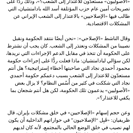
«الأصوليون» مستعدّون للاعتذار إلى الشعب؟»، وذلك ردًّا على
تصريحات أمين عام حزب المؤتلفة أسد الله بادامتشيان، التي
طالب فيها «الإصلاحيين» بالاعتذار إلى الشعب الإيراني عن
المشكلات الاقتصادية.
وقال الناشط «الإصلاحي»: «نحن أيضًا ننتقد الحكومة ونقبل
نصيبنا من المشكلات ونعتذر إلى الشعب. كان يجب أن نشترط
على الحكومة أن تتخذ في مقابل الدعم الإجراءات التي نريدها،
لكن سؤالي لبادامتشيان: ماذا فعلت ردًّا على إجراءات حكومة
محمود أحمدي نجاد التي صاحبتها أخطاء إستراتيجية؟ هل أنتم
مستعدّون للاعتذار إلى الشعب بسبب دعمكم حكومة أحمدي
نجاد التي شككت في كثير من أُسُس النظام؟ لا يزال بعض
«الأصوليين» يدعمون تلك الحكومة، لكن هل أنتم شجعان بما
يكفي للاعتذار؟».
وعن حجم إسهام «الإصلاحيين» في خلق مشكلات بإيران، قال
ظريفيان: «قَبِل “الإصلاحيون” في حواراتهم الداخلية أن يكون
لهم نصيب في خلق الوضع الحالي بالمجتمع، لأنه كان لديهم