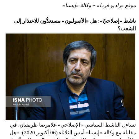
موقع «راديو فردا» + وكالة «إيسنا»
ناشط «إصلاحيّ»: هل «الأصوليون» مستعدُّون للاعتذار إلى
الشعب؟
تساءل الناشط السياسي «الإصلاحي» غلامرضا ظريفيان، في
مقابلة مع وكالة «إيسنا» أمس الثلاثاء (06 أكتوبر 2020): «هل