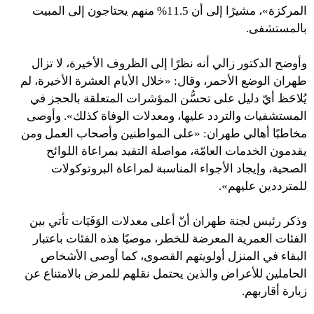
المركزة»، مشيرًا إلى أن 11.5% منهم يحتاجون إلى المبيت
بالمستشفى.
وأوضح الدكتور زالي أنه نظرًا إلى الظروف الأخيرة، لا تزال
طهران الوضع الأحمر، وقال: «خلال الأيام العشرة الأخيرة، لم
يُلاحَظ أيّ دليل على تحسُّن المؤشرات المتعلقة بالحجز في
المستشفيات والتردد عليها، ومعدلات الوفاة كذلك». وأوصى
مخاطبًا أهالي طهران: «على المواطنين وأصحاب العمل ومن
يقدمون الخدمات العامّة، مواصلة التقيد بمراعاة اللوائح
الصحية، وإيجاد الأجواء المناسبة لمراعاة البروتوكولات
للمترددين عليهم».
وذكر رئيس لجنة طهران أنّ أعلى معدلات الوَفَيَات تأتي بين
الفئات العمرية المعرضة للخطر، موصيًا هذه الفئات باعتبار
البقاء في المنزل أولويتهم القصوى، كما أوصى الأشخاص
الحاملين للأعراض والذين يحتمل نقلهم للمرض بالامتناع عن
زيارة أقاربهم.