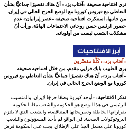
ترى افتتاحية صحيفة «آفتاب يزد» أنّ هناك تقصيرًا جماعيًّا بشأن
التعاطي مع فيروس كورونا مع الوضع الحرج الحالي في إيران،
من جانبها، استنكرت افتتاحية صحيفة «عصر إيرانيان» عدم
حضور الرئيس حسن روحاني الاجتماعات الهامّة، ورأت أنّ
مشكلات الشعب ليست من أولوياته.
«آفتاب يزد»: كُلُّنا مقصِّرون
يرى الطبيب بابك قرايي مقدم، من خلال افتتاحية صحيفة
«آفتاب يزد»، أنّ هناك تقصيرًا جماعيًّا بشأن التعاطي مع فيروس
كورونا مع الوضع الحرج الحالي في إيران.
تذكر الافتتاحية:
«أوجد كورونا وضعًا حرجًا لإيران، والمتسبب
الرئيسي في هذا الوضع هو الحكومة والشعب معًا، الحكومة
بقراراتها الخاطئة وتصريحاتها المتناقضة، والشعب الذي لا يلتزم
البروتوكولات الصحية. في الواقع لم يأخذ المسؤولون والشعب
كورونا على محمل الجدّ على الإطلاق. يجب على الحكومة فرض