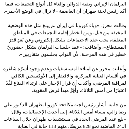
البرلمان الإيراني وبقية الدوائر، وإلغاء كل أنواع التجمعات، فيما
أكد رئيس لجنة طهران أن العاصمة «لا تزال في الوضع الأحمر».
وقالت محرز: «وباء كورونا في إيران لم يبلغ مثل هذه الوضعية
المخیفة من قبل، ومن الخطر إقامة التجمعات في المناطق
المغلقة، يجب عقد الاجتماعات بشكل إلكتروني وعن بُعدٍ قدرَ
المستطاع»، وأضافت: «عقد جلسات البرلمان بشكل حضوريّ
خطير في هذه المرحلة، لأن النواب يجلسون متقاربين».
وأعلنت محرز عن امتلاء المستشفيات وعدم وجود أسرّة شاغرة
في أقسام العناية المركزة، والافتقار إلى الأوكسجين الكافي
لمراقبة المرضى، وأكدت أن قرار الإجبار على ارتداء القناع نُفِّذَ
اعتبارًا من أمس الثلاثاء، وأُقِرَّ مبدأ فرض العقوبة.
من جانبه، أشار رئيس لجنة مكافحة كورونا بطهران الدكتور علي
رضا زالي، مساء أمس الثلاثاء، إلى أحدث الإحصائيات، وقال:
«بلغ عدد المرضى الجدد في مستشفيات طهران خلال الساعات
الـ24 الماضية نحو 828 مريضًا، منهم 113 حالة في العناية