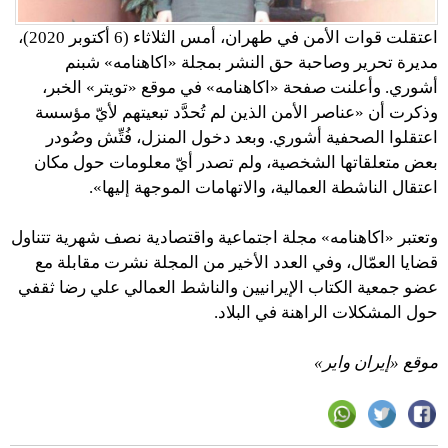
اعتقلت قوات الأمن في طهران، أمس الثلاثاء (6 أكتوبر 2020)،
مديرة تحرير وصاحبة حق النشر بمجلة «اكاهنامه» شبنم
أشوري. وأعلنت صفحة «اكاهنامه» في موقع «تويتر» الخبر،
وذكرت أن «عناصر الأمن الذين لم تُحدَّد تبعيتهم لأيّ مؤسسة
اعتقلوا الصحفية أشوري. وبعد دخول المنزل، فُتِّش وصُودر
بعض متعلقاتها الشخصية، ولم تصدر أيّ معلومات حول مكان
اعتقال الناشطة العمالية، والاتهامات الموجهة إليها».
وتعتبر «اكاهنامه» مجلة اجتماعية واقتصادية نصف شهرية تتناول
قضايا العمّال، وفي العدد الأخير من المجلة نشرت مقابلة مع
عضو جمعية الكتاب الإيرانيين والناشط العمالي علي رضا ثقفي
حول المشكلات الراهنة في البلاد.
موقع «إيران واير»