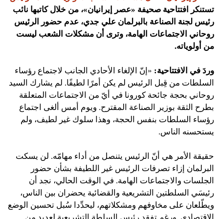
تستنكر افتتاحية صحيفة «عصر إيرانيان»، من خلال كاتبها نائب
رئيس لجنة الصناعة بالبرلمان علي جدي، عدم حضور الرئيس
روحاني الاجتماعات الهامة، وترى أن مشكلات الشعب ليست
من أولوياته.
وردَ في الافتتاحية:
«إنّ الإلغاء الأحادي الجانب لاجتماع رؤساء
السلطات من قِبل الرئيس لم يكن أمرًا لطيفًا. لم يشارك السيد
روحاني بحجة جائحة كورونا في أيّ من الاجتماعات المتعلقة
بطرح الثقة بوزير الصناعة المقترح. ويوم أمس ألغى اجتماع
رؤساء السلطات بنفس الحجة، وهذا سلوك غير لطيف، ولم
يستحسنه الناس.
حقيقة الأمر هي أنّ الرئيس يتنصل من أداء مهامّه. لن يسكت
البرلمان إزاء تصرفات الرئيس غير اللطيفة بشأن حضور
الجلسات والاجتماعات الهامة. في الوقت الحالي، نجد أن
رئيسَي السلطتين التشريعية والقضائية يحضران بين الناس،
ويطّلعان على مخاوفهم ومشكلاتهم، ليحدِّدا سُبل تحسين الوضع
الاقتصادي. ورغم تفقد رئيس السلطة التشريعية لعديد من