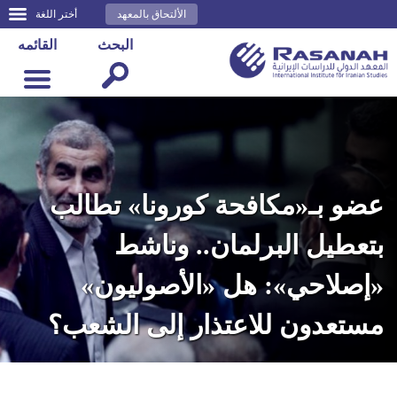
الألتحاق بالمعهد
أختر اللغة
البحث
القائمه
عضو بـ«مكافحة كورونا» تطالب
بتعطيل البرلمان.. وناشط
«إصلاحي»: هل «الأصوليون»
مستعدون للاعتذار إلى الشعب؟