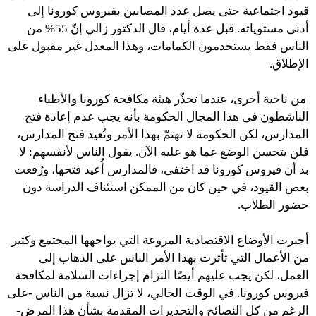
قيود اجتماعية حتى يصل عدد المصابين بفيروس كورونا إلى
أدنى مستوياته. قبل عدة أيام، قال الدكتور زالي إنّ 55% من
الناس فقط يستخدمون الكمامات، وهذا المعدل غير مقبول على
الإطلاق.
من ناحية أخرى، عندما تحذّر هيئة مكافحة كورونا والأطباء
الناشطون في هذا المجال الحكومة بأنه يجب عدم إعادة فتح
المدارس، لكن الحكومة لا تهتمّ بهذا الأمر وتُعيد فتح المدارس،
فلن يتحسن الوضع عما هو عليه الآن. يقول الناس لأنفسهم: لا
بد أن فيروس كورونا قد اختفى، فالمدارس أُعيد فتحها، ورُفعت
بعض القيود، في حين كان من الممكن استئناف الدراسة دون
حضور الطلاب.
أجبرت الأوضاع الاقتصادية المروعة التي يواجهها المجتمع وكثير
من الأعمال التي تأثرت بهذا الأمر الناس على الذهاب إلى
العمل، لكن يجب عليهم أيضًا التزام إجراءات السلامة لمكافحة
فيروس كورونا. في الوقت الحالي، لا تزال نسبة من الناس -على
الرغم من كل النصائح والتحذيرات المقدمة بشأن هذا المرض-