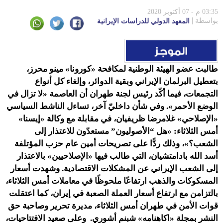
03:35 م - 07 أكتوبر 2020
بواسطة
المعهد الدولي للدراسات الإيرانية
طالبت عضو الهيئة الوطنية لمكافحة «كورونا» مينو محرز،
بتعطيل البرلمان الإيراني وبقية الدوائر، وإلغاء كل أنواع
التجمعات، فيما أكّد رئيس لجنة طهران أن العاصمة «لا تزال في
الوضع الأحمر». وفي شأن داخليّ آخر، تساءل الناشط السياسي
«الإصلاحي» غلامرضا ظريفيان، في مقابلة مع وكالة «إيسنا»
أمس الثلاثاء: «هل “الأصوليون” مستعدّون للاعتذار إلى
الشعب؟»، وذلك ردًّا على تصريحات أمين عام حزب المؤتلفة
أسد الله بادامتشيان، التي طالب فيها «الإصلاحيين» بالاعتذار
إلى الشعب الإيراني عن المشكلات الاقتصادية. وشهدت أسعار
المسكوكات والذهب ارتفاعًا ملحوظًا في معاملات أمس الثلاثاء،
بالتزامن مع ارتفاع أسعار العملة الصعبة في إيران، كما اعتقلت
قوات الأمن في طهران أمس الثلاثاء، مديرة تحرير وصاحبة حق
النشر بمجلة «اكاهنامه» شبنم أشوري. وعلى صعيد الافتتاحيات،