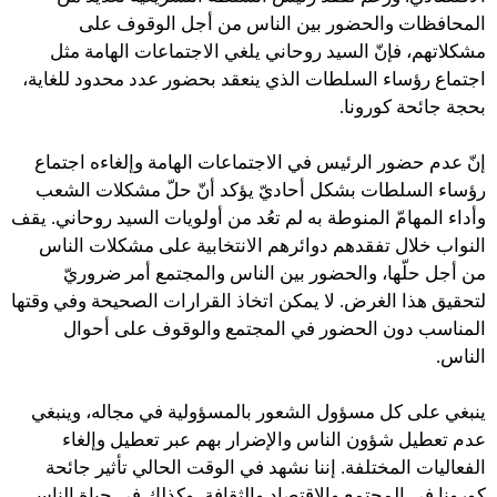
المحافظات والحضور بين الناس من أجل الوقوف على
مشكلاتهم، فإنّ السيد روحاني يلغي الاجتماعات الهامة مثل
اجتماع رؤساء السلطات الذي ينعقد بحضور عدد محدود للغاية،
بحجة جائحة كورونا.
إنّ عدم حضور الرئيس في الاجتماعات الهامة وإلغاءه اجتماع
رؤساء السلطات بشكل أحاديّ يؤكد أنّ حلّ مشكلات الشعب
وأداء المهامّ المنوطة به لم تعُد من أولويات السيد روحاني. يقف
النواب خلال تفقدهم دوائرهم الانتخابية على مشكلات الناس
من أجل حلّها، والحضور بين الناس والمجتمع أمر ضروريّ
لتحقيق هذا الغرض. لا يمكن اتخاذ القرارات الصحيحة وفي وقتها
المناسب دون الحضور في المجتمع والوقوف على أحوال
الناس.
ينبغي على كل مسؤول الشعور بالمسؤولية في مجاله، وينبغي
عدم تعطيل شؤون الناس والإضرار بهم عبر تعطيل وإلغاء
الفعاليات المختلفة. إننا نشهد في الوقت الحالي تأثير جائحة
كورونا في المجتمع والاقتصاد والثقافة، وكذلك في حياة الناس