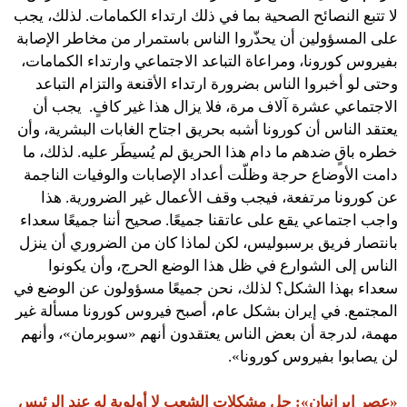
لا تتبع النصائح الصحية بما في ذلك ارتداء الكمامات. لذلك، يجب
على المسؤولين أن يحذّروا الناس باستمرار من مخاطر الإصابة
بفيروس كورونا، ومراعاة التباعد الاجتماعي وارتداء الكمامات،
وحتى لو أخبروا الناس بضرورة ارتداء الأقنعة والتزام التباعد
الاجتماعي عشرة آلاف مرة، فلا يزال هذا غير كافٍ. يجب أن
يعتقد الناس أن كورونا أشبه بحريق اجتاح الغابات البشرية، وأن
خطره باقٍ ضدهم ما دام هذا الحريق لم يُسيطَر عليه. لذلك، ما
دامت الأوضاع حرجة وظلّت أعداد الإصابات والوفيات الناجمة
عن كورونا مرتفعة، فيجب وقف الأعمال غير الضرورية. هذا
واجب اجتماعي يقع على عاتقنا جميعًا. صحيح أننا جميعًا سعداء
بانتصار فريق برسبوليس، لكن لماذا كان من الضروري أن ينزل
الناس إلى الشوارع في ظل هذا الوضع الحرج، وأن يكونوا
سعداء بهذا الشكل؟ لذلك، نحن جميعًا مسؤولون عن الوضع في
المجتمع. في إيران بشكل عام، أصبح فيروس كورونا مسألة غير
مهمة، لدرجة أن بعض الناس يعتقدون أنهم «سوبرمان»، وأنهم
لن يصابوا بفيروس كورونا».
«عصر إيرانيان»: حل مشكلات الشعب لا أولوية له عند الرئيس