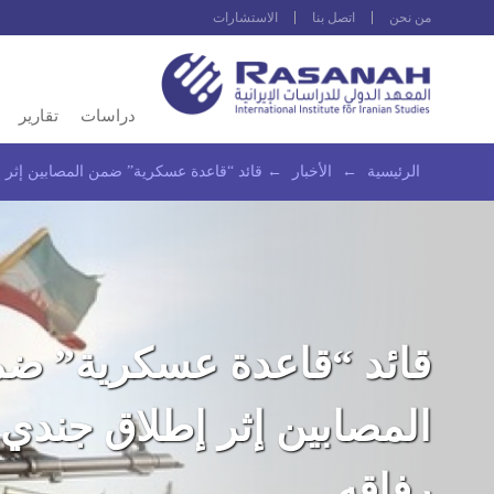
من نحن
اتصل بنا
الاستشارات
دراسات
تقارير
الرئيسية
←
الأخبار
←
قائد “قاعدة عسكرية” ضمن المصابين إثر إ
قائد “قاعدة عسكرية” ض
المصابين إثر إطلاق جندي 
رفاقه