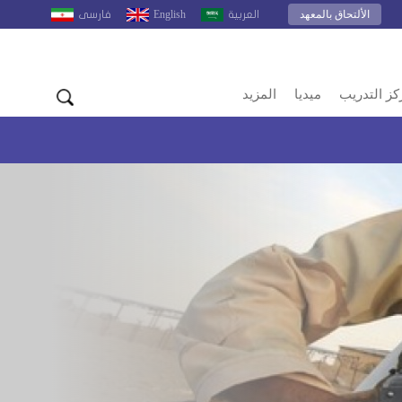
الألتحاق بالمعهد
English
العربية
فارسى
كز التدريب
ميديا
المزيد