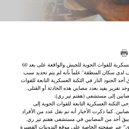
أشارت المواقع الإيرانية إلى سماع دوي إطلاق نار في الثكنة العسكرية للقوات الجوية للجيش والواقعة على بعد 60
مترًا تقريبًا من “شور أباد”، وأصبح هذا الصوت سببًا لإثارة الخوف لدى سكان المنطقة٬ علماً بآنه لم يتم تحديد سبب
حد الجنود النار في الثكنة العسكرية التابعة للقوات
د تقرير يفيد بعدد مصابي هذه الحادثة أو القتلى.
مصابين إلى مستشفى (هفتم تير ري).
الثكنة العسكرية التابعة للقوات الجوية إلى
ى هفتم تير ري للمدينة، مشيرًا إلى أن عددهم بلغ 10 مصابين. كما ذكرت الأخبار أنه تم نقل عدد من الأفراد
يبقَ أحد من المصابين في مستشفى هفتم تير ري.
” عبر صفحته الخاصة على موقع التدوينات القصيرة