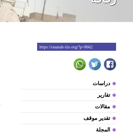
https://rasanah-iiis.org/?p=8662
3
ه
دراسات
ا
تقارير
و
مقالات
ك
تقدير موقف
ب
المجلة
ف