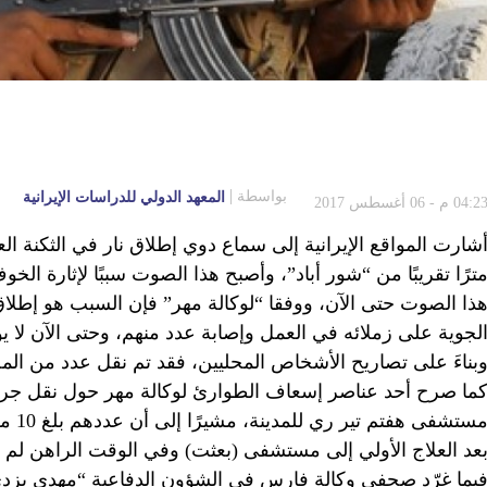
بواسطة
المعهد الدولي للدراسات الإيرانية
04:2 م - 06 أغسطس 2017
ذا الصوت حتى الآن، ووفقا “لوكالة مهر” فإن السبب هو إطلاق أ
لجوية على زملائه في العمل وإصابة عدد منهم، وحتى الآن لا يوج
بناءَ على تصاريح الأشخاص المحليين، فقد تم نقل عدد من ال
ما صرح أحد عناصر إسعاف الطوارئ لوكالة مهر حول نقل جرحى 
مستشف
عد العلاج الأولي إلى مستشفى (بعثت) وفي الوقت الراهن لم 
يما غرّد صحفي وكالة فارس في الشؤون الدفاعية “مهدي يزدي