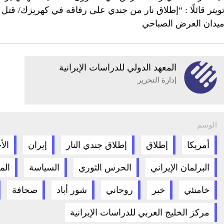
ويتر قائلًا : “إطلاق نار من جندي على رفاقه في كهريزك/ قتل 
يدان العرض الصباحي
المعهد الدولي للدراسات الإيرانية
إدارة التحرير
الوسم
أمريكا
إطلاق
إطلاق جندي النار
إيران
الأ
البرلمان الإيراني
الحرس الثوري
السياسة
الم
خامنئي
خبر
روحاني
شور أباد
صحافة
مركز الخليج العربي للدراسات الإيرانية