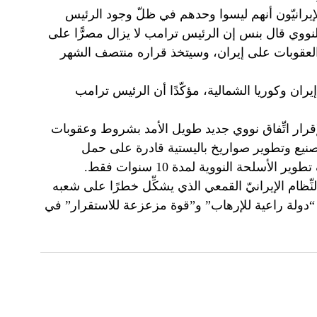
يرانيّون أنهم ليسوا وحدهم في ظلّ وجود الرئيس
النووي قال بنس إن الرئيس ترامب لا يزال مصرًّا على
ق العقوبات على إيران، وسيتخذ قراره منتصف الشهر
يران وكوريا الشمالية، مؤكّدًا أن الرئيس ترامب
رار اتِّفاق نووي جديد طويل الأمد بشروط وعقوبات
صنيع وتطوير صواريخ باليستية قادرة على حمل
لأسلحة النووية لمدة 10 سنوات فقط.
لنِّظام الإيرانيّ القمعي الذي يشكِّل خطرًا على شعبه
أنها “دولة راعية للإرهاب” و”قوة مزعزعة للاستقرار” في