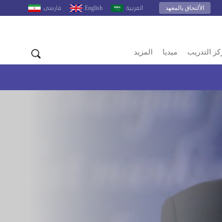
الألتحاق بالمعهد
English
العربية
فارسى
كز التدريب
ميديا
المزيد