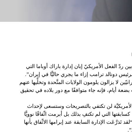
 ردّ الفعل الأمريكيّ إبان إدارة باراك أوباما التي
ّين لا يزالون يلومون الولايات المتَّحدة وتخلِّيها عنهم
عة أيام، فإنه جاء متوافقًا مع دور بلاده في تحقيق
الأمريكيَّة لن تكتفي بالتصريحات وستسعى لإحداث
ابقتها التي لم تكتفِ بذلك بل أبرمت اتِّفاقًا نوويًّا
ذرَّعَت الإدارة السابقة عند إبرامها الاتِّفاق بأنها
”.