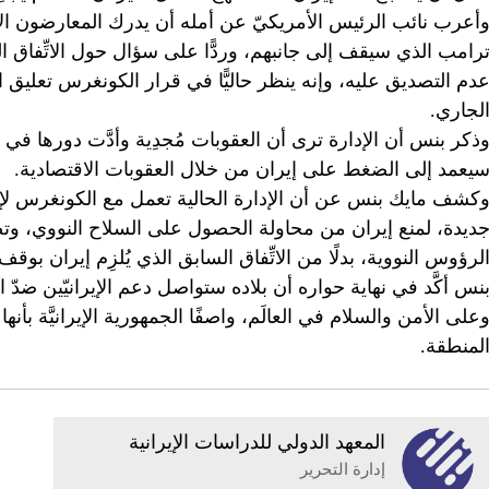
أعرب نائب الرئيس الأمريكيّ عن أمله أن يدرك المعارضون الإ
رامب الذي سيقف إلى جانبهم، وردًّا على سؤال حول الاتِّفاق 
دم التصديق عليه، وإنه ينظر حاليًّا في قرار الكونغرس تعلي
لجاري.
ذكر بنس أن الإدارة ترى أن العقوبات مُجدِية وأدَّت دورها في إ
يعمد إلى الضغط على إيران من خلال العقوبات الاقتصادية.
كشف مايك بنس عن أن الإدارة الحالية تعمل مع الكونغرس لإق
ديدة، لمنع إيران من محاولة الحصول على السلاح النووي، وت
لرؤوس النووية، بدلًا من الاتِّفاق السابق الذي يُلزِم إيران بوقف تطوير ا
نس أكَّد في نهاية حواره أن بلاده ستواصل دعم الإيرانيّين ضدّ ا
على الأمن والسلام في العالَم، واصفًا الجمهورية الإيرانيَّة ب
لمنطقة.
المعهد الدولي للدراسات الإيرانية
إدارة التحرير