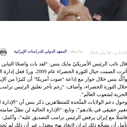
بواسطة
المعهد الدولي للدراسات الإيرانية
03:2 م - 04 يناير 2018
ال نائب الرئيس الأمريكيّ مايك بنس: “لقد بات واضحًا التباين بين
ثرت الصمت حيال الثورة الخضراء عام 2009، وردّ فعل إدارة الرئيس دونالد ترامب إزاء ما يجري حاليًّا في إيران”.
أكَّد بنس خلال حوار مع إذاعة “صوت أمريكا” أن كثيرًا من الإيراني
لال الثورة الخضراء، وأضاف: “رغم تأخر تعليق الرئيس ترامب بض
لحرية لشعوب العالَم”.
حول دعم الولايات المتَّحدة للمتظاهرين ذكر بنس أن “الإدارة 
غيير حقيقي في بلادهم”، وتابع: “الإدارة الحالية لن تظلّ صامته كس
اشلًا مع إيران يرفض الرئيس ترامب التصديق عليه”، وأكمل: “لقد تَ
أمل أن يشجِّع ذلك إيران لاتخاذ نهج معتدل، غير أن ذلك لم يُجدِ