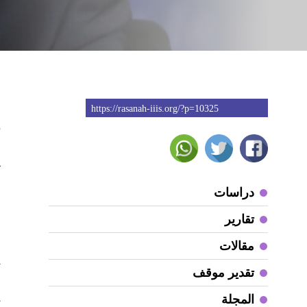
https://rasanah-iiis.org/?p=10325
6
ق
آ
و
دراسات
خ
تقارير
ا
مقالات
و
ت
تقدير موقف
ف
المجلة
ت