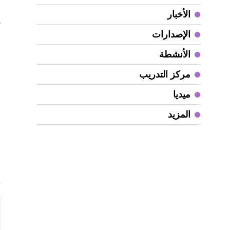
و
الأخبار
ت
الإصدارات
ع
ا
الأنشطة
و
مركز التدريب
س
و
ميديا
ج
المزيد
ا
ب
و
ا