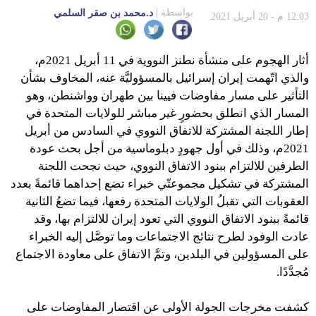
بواسطة
د.محمد بن صقر السلمي
12:03 م - 20 أبريل 2021
أثار الهجوم على منشأة نطنز النووية في 11 أبريل 2021م،
والذي اتّهمت إيران إسرائيل بالمسؤوليَّة عنه، المخاوف بشأن
التأثير على مسار مفاوضات فيينا بين طهران وواشنطن، وهو
المسار الذي انطلق بحضورٍ غير مباشر للولايات المتحدة في
إطار اللجنة المشتركة للاتفاق النووي في السادس من أبريل
2021م، وذلك في أول جهودٍ دبلوماسية من أجل بحث عودة
الطرفين للالتزام ببنود الاتفاق النووي، حيث نجحت اللجنة
المشتركة في تشكيل مجموعتّي خبراء تضع إحداهما قائمةً بعدد
العقوبات التي تقبلُ الولايات المتحدة رفعها، فيما تضعُ الثانية
قائمةً ببنود الاتفاق النووي التي تعود إيران للالتزام بها، وقد
عادت الوفود لطرح نتائج الاجتماعات وما توصَّل إليه الخبراء
على المسؤولين في البلدين، وتمَّ الاتفاق على معاودة الاجتماع
مُجدَّدًا.
كشفت مخرجات الجولة الأولى عن اقتصار المفاوضات على