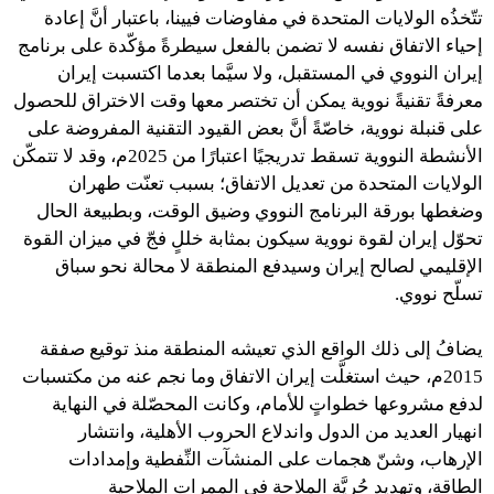
تتّخذُه الولايات المتحدة في مفاوضات فيينا، باعتبار أنَّ إعادة
إحياء الاتفاق نفسه لا تضمن بالفعل سيطرةً مؤكّدة على برنامج
إيران النووي في المستقبل، ولا سيَّما بعدما اكتسبت إيران
معرفةً تقنيةً نووية يمكن أن تختصر معها وقت الاختراق للحصول
على قنبلة نووية، خاصّةً أنَّ بعض القيود التقنية المفروضة على
الأنشطة النووية تسقط تدريجيًا اعتبارًا من 2025م، وقد لا تتمكّن
الولايات المتحدة من تعديل الاتفاق؛ بسبب تعنّت طهران
وضغطها بورقة البرنامج النووي وضيق الوقت، وبطبيعة الحال
تحوّل إيران لقوة نووية سيكون بمثابة خللٍ فجّ في ميزان القوة
الإقليمي لصالح إيران وسيدفع المنطقة لا محالة نحو سباق
تسلّح نووي.
يضافُ إلى ذلك الواقع الذي تعيشه المنطقة منذ توقيع صفقة
2015م، حيث استغلَّت إيران الاتفاق وما نجم عنه من مكتسبات
لدفع مشروعها خطواتٍ للأمام، وكانت المحصّلة في النهاية
انهيار العديد من الدول واندلاع الحروب الأهلية، وانتشار
الإرهاب، وشنّ هجمات على المنشآت النِّفطية وإمدادات
الطاقة، وتهديد حُريَّة الملاحة في الممرات الملاحية