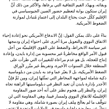
وبقائه، ويهدّد القيم الثقافية التي يرعاها، والأكثر من ذلك أنَّ
إيران ستكون بوابة لتعظيم حضور الصين الجيوسياسي في
الإقليم ككُل حيث يحتاج البلدان إلى اعتمادٍ مُتبادل لموازنة
الضغوط الأمريكية.
بناءً على ذلك يمكن القول: إنَّ الاندفاع الأمريكي نحو إعادة إحياء
الاتفاق النووي والتعويل مرةً أخرى على احتواء إيران ودمجها
عبر سياسة الانخراط، والضغط على القوى الإقليميَّة من أجل
قبول الأمر الواقع مخاطرةٌ غير محسوبة من إدارة بايدن، وإعادة
إنتاج للعجلة، بل هو عدم مراعاة للتغييرات التي طرأت على
المنطقة خلال السنوات الأخيرة، وتفريطٌ غير مبَّرر لأوراق
الضغط الأمريكية، بل لا يعبّر عما وعد به بايدن من دبلوماسية
ذكية شاملة لمواجهة المخاطر التي تمثّلها إيران، ومِن ثَمَّ فإنَّ
الأجدر بإدارة بايدن أن تعيد النظر في دبلوماسيتها الراهنة تجاه
إيران، والنظر إلى هجوم نطنز على أنه أحد صور المقاومة
الإقليميَّة للاتفاق النووي ولمسار فيينا، وهي المقاومة التي لن
تتوقَّف ما لم يعالَج مِلف إيران بصورة شاملة، وهي مقاومة لا
تنفكّ عن معارضة داخلية واسعة في الولايات المتحدة لا تقتصر