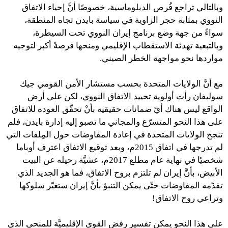
وبالتالي تراجع فُرص الدبلوماسية، خصوصًا أنَّ إحياء الاتفاق
النووي بمثابة حجر الزاوية في سياسة بايدن تجاه المنطقة،
سواءً من جهة وضع برنامج إيران النووي تحت السيطرة،
وبالتبعية تهدئة الاستقطاب الإقليمي ومنحها فرصةً أكبر لتوجيه
مواردها نحو مواجهة الخطر الصيني.
مع أنَّ الولايات المتحدة بحسب مستشار الأمن القومي جيك
سوليفان رأت أولوية تحييد الاتفاق النووي، لكن على أرض
الواقع ليس هناك أيّ ضمانات حقيقية بأنْ تحقّق العودة للاتفاق
على هذا النحو المتسرّع والمجاني ما تصبو إليه إدارة بايدن، فلم
تنجح الولايات المتحدة في إعادة المفاوضات حول المِلفات التي
لم تدرجها في اتفاق 2015م، وبعد توقيع الاتفاق اعترف أوباما
شخصيًا في نهاية عام مطلع 2017م، عشيَّة رحيله عن البيت
الأبيض، بأنَّ إيران لم تلتزم بروح الاتفاق، فما هو الجديد الذي
تقدّمه المفاوضات حتّى يمكن التنبؤ بأنَّ إيران ستغيّر سلوكها
وتراعي روح الاتفاق!
على هذا النحو يمكن تفسير رفض القوى الإقليميَّة للمنحى الذي