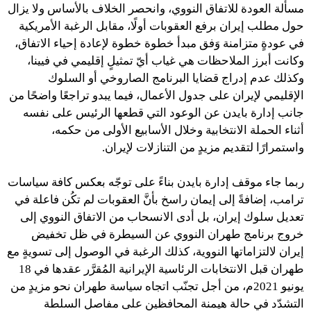
مسألة العودة للاتفاق النووي، وانحصر الخلاف بالأساس ولا يزال
حول مطلب إيران برفع العقوبات أولًا، مقابل الرغبة الأمريكية
في عودةٍ متزامنة وَفق مبدأ خطوة خطوة لإعادة إحياء الاتفاق،
وكانت أبرز الملاحظات هي غياب أيّ تمثيلٍ إقليمي في فيينا،
وكذلك عدم إدراج قضايا البرنامج الصاروخي أو السلوك
الإقليمي لإيران على جدول الأعمال، فيما يبدو تراجعًا واضحًا من
جانب إدارة بايدن عن الوعود التي قطعها الرئيس على نفسه
أثناء الحملة الانتخابية وخلال الأسابيع الأولى من حكمه،
واستمرارًا لتقديم مزيدٍ من التنازلات لإيران.
ربما جاء موقف إدارة بايدن بناءً على توجّه بعكس كافة سياسات
ترامب، إضافةً إلى إيمان راسخ بأنَّ العقوبات لم تكُن فاعلة في
تعديل سلوك إيران، بل أدى الانسحاب من الاتفاق النووي إلى
خروج برنامج طهران النووي عن السيطرة في ظل تخفيض
إيران لالتزاماتها النووية، كذلك الرغبة في الوصول إلى تسويةٍ مع
طهران قبل الانتخابات الرئاسية الإيرانية المُقرَّر عقدها في 18
يونيو 2021م، من أجل تجنّب اتجاه سياسة طهران نحو مزيدٍ من
التشدّد في حالة هيمنة المحافظين على مفاصل السلطة