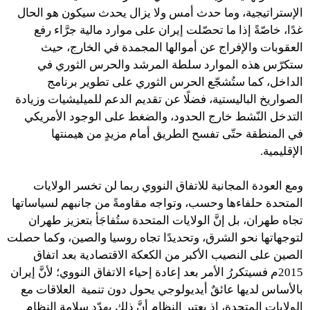
الإستراتيجية، وما حدث أمس ولا يزال يحدث سيكون هو الحال
غدًا، خاصّةً إذا ما تحصّلت إيران على موارد مالية جرَّاء رفع
العقوبات والإفراج عن أموالها المجمدة في الخارج، حيث
ستكرّس هذه الموارد سلطة المرشد والحرس الثوري في
الداخل، كما ستُشجّع الحرس الثوري على تطوير برنامج
الصواريخ الباليستية، فضلًا عن تقديم الدعم للميليشيات وزيادة
التدخل النّشط خارج الحدود، والضغط على الوجود الأمريكي
في المنطقة حتّى تفسح الطريق أمام مزيدٍ من هيمنتها
الإقليمية.
ومع العودة المجانية للاتفاق النووي ربما لن تخسر الولايات
المتحدة حلفاءها وحسب، وتواجه مقاومةً من جانبهم لسياساتها
تجاه طهران، بل إنَّ الولايات المتحدة ستُفاجَأ بتعزيز طهران
لتوجهاتها نحو الشرق، وتحديدًا تجاه روسيا والصين، وكما حصلت
الصين على النصيب الأكبر من الكعكة الاقتصادية بعد اتفاق
2015م فسيتكررُ الأمر بعد إعادة إحياء الاتفاق النووي؛ لأنَّ إيران
بالأساس لديها عائقٌ أيديولوجي يحول دون تنمية العلاقات مع
الولايات المتحدة، إذ يعتبر النظام أنَّ ذلك يهدّد سلامة النظام