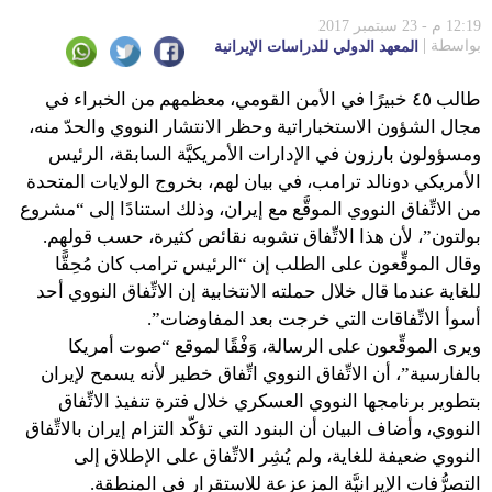
12:19 م - 23 سبتمبر 2017
بواسطة
المعهد الدولي للدراسات الإيرانية
طالب ٤٥ خبيرًا في الأمن القومي، معظمهم من الخبراء في
مجال الشؤون الاستخباراتية وحظر الانتشار النووي والحدّ منه،
ومسؤولون بارزون في الإدارات الأمريكيَّة السابقة، الرئيس
الأمريكي دونالد ترامب، في بيان لهم، بخروج الولايات المتحدة
من الاتِّفاق النووي الموقَّع مع إيران، وذلك استنادًا إلى “مشروع
بولتون”، لأن هذا الاتِّفاق تشوبه نقائص كثيرة، حسب قولهم.
وقال الموقِّعون على الطلب إن “الرئيس ترامب كان مُحِقًّا
للغاية عندما قال خلال حملته الانتخابية إن الاتِّفاق النووي أحد
أسوأ الاتِّفاقات التي خرجت بعد المفاوضات”.
ويرى الموقِّعون على الرسالة، وَفْقًا لموقع “صوت أمريكا
بالفارسية”، أن الاتِّفاق النووي اتِّفاق خطير لأنه يسمح لإيران
بتطوير برنامجها النووي العسكري خلال فترة تنفيذ الاتِّفاق
النووي، وأضاف البيان أن البنود التي تؤكّد التزام إيران بالاتِّفاق
النووي ضعيفة للغاية، ولم يُشِر الاتِّفاق على الإطلاق إلى
التصرُّفات الإيرانيَّة المزعزعة للاستقرار في المنطقة.