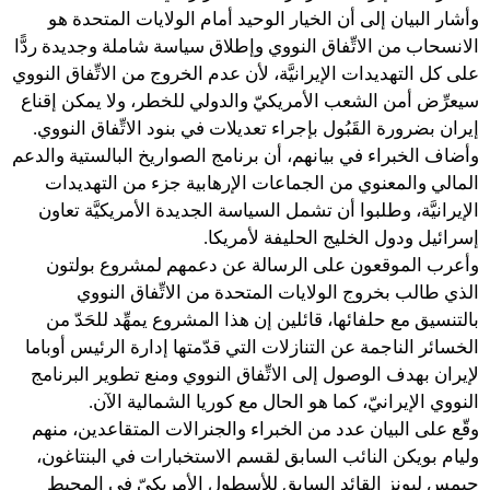
وأشار البيان إلى أن الخيار الوحيد أمام الولايات المتحدة هو
الانسحاب من الاتِّفاق النووي وإطلاق سياسة شاملة وجديدة ردًّا
على كل التهديدات الإيرانيَّة، لأن عدم الخروج من الاتِّفاق النووي
سيعرِّض أمن الشعب الأمريكيّ والدولي للخطر، ولا يمكن إقناع
إيران بضرورة القَبُول بإجراء تعديلات في بنود الاتِّفاق النووي.
وأضاف الخبراء في بيانهم، أن برنامج الصواريخ البالستية والدعم
المالي والمعنوي من الجماعات الإرهابية جزء من التهديدات
الإيرانيَّة، وطلبوا أن تشمل السياسة الجديدة الأمريكيَّة تعاون
إسرائيل ودول الخليج الحليفة لأمريكا.
وأعرب الموقعون على الرسالة عن دعمهم لمشروع بولتون
الذي طالب بخروج الولايات المتحدة من الاتِّفاق النووي
بالتنسيق مع حلفائها، قائلين إن هذا المشروع يمهِّد للحَدّ من
الخسائر الناجمة عن التنازلات التي قدّمتها إدارة الرئيس أوباما
لإيران بهدف الوصول إلى الاتِّفاق النووي ومنع تطوير البرنامج
النووي الإيرانيّ، كما هو الحال مع كوريا الشمالية الآن.
وقّع على البيان عدد من الخبراء والجنرالات المتقاعدين، منهم
وليام بويكن النائب السابق لقسم الاستخبارات في البنتاغون،
جيمس ليونز القائد السابق للأسطول الأمريكيّ في المحيط