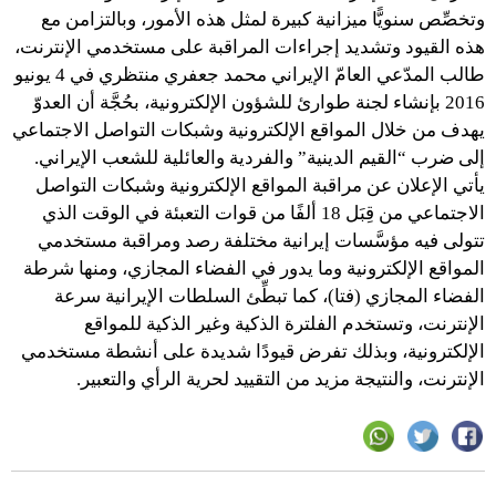
وتخصِّص سنويًّا ميزانية كبيرة لمثل هذه الأمور، وبالتزامن مع
هذه القيود وتشديد إجراءات المراقبة على مستخدمي الإنترنت،
طالب المدّعي العامّ الإيراني محمد جعفري منتظري في 4 يونيو
2016 بإنشاء لجنة طوارئ للشؤون الإلكترونية، بحُجَّة أن العدوّ
يهدف من خلال المواقع الإلكترونية وشبكات التواصل الاجتماعي
إلى ضرب “القيم الدينية” والفردية والعائلية للشعب الإيراني.
يأتي الإعلان عن مراقبة المواقع الإلكترونية وشبكات التواصل
الاجتماعي من قِبَل 18 ألفًا من قوات التعبئة في الوقت الذي
تتولى فيه مؤسَّسات إيرانية مختلفة رصد ومراقبة مستخدمي
المواقع الإلكترونية وما يدور في الفضاء المجازي، ومنها شرطة
الفضاء المجازي (فتا)، كما تبطِّئ السلطات الإيرانية سرعة
الإنترنت، وتستخدم الفلترة الذكية وغير الذكية للمواقع
الإلكترونية، وبذلك تفرض قيودًا شديدة على أنشطة مستخدمي
الإنترنت، والنتيجة مزيد من التقييد لحرية الرأي والتعبير.