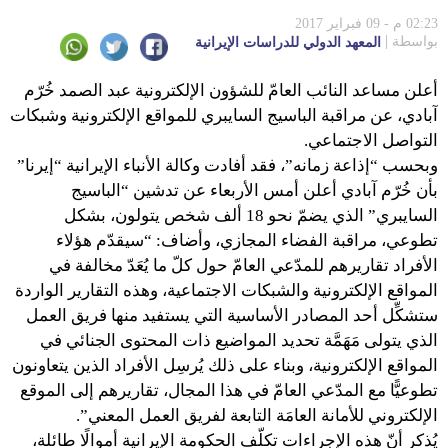
02:23 م - 09 فبراير 2017
بواسطة
المعهد الدولي للدراسات الإيرانية
أعلن مساعد النائب العامّ للشؤون الإلكترونية عبد الصمد خُرّم
آبادي، عن مراقبة الباسيج السايبري للمواقع الإلكترونية وشبكات
التواصل الاجتماعي.
وبحسب “إذاعة زمانه”، فقد أفادت وكالة الأنباء الإيرانية “إيرنا”
بأن خُرّم آبادي أعلن أمس الأربعاء عن تدشين “الباسيج
السايبري” الذي يضمّ نحو 18 ألف شخص يتولون، بشكل
تطوعي، مراقبة الفضاء المجازي، وأضاف: “سيقدّم هؤلاء
الأفراد تقاريرهم للمدّعي العامّ حول كلّ ما يُعَدّ مخالفة في
المواقع الإلكترونية والشبكات الاجتماعية، وهذه التقارير الواردة
ستشكِّل أحد المصادر الأساسية التي يستفيد منها فريق العمل
الذي يتولى مَهَمَّة تحديد المواضيع ذات المحتوى الجنائي في
المواقع الإلكترونية، وبناء على ذلك يُرسِل الأفراد الذين يتعاونون
تطوعيًّا مع المدّعي العامّ في هذا المجال، تقاريرهم إلى الموقع
الإلكتروني للأمانة العامَة التابعة لفريق العمل المعني”.
يُذكر أنّ هذه الإجراءات تكلّف الحكومة الإيرانية أموالًا طائلة،