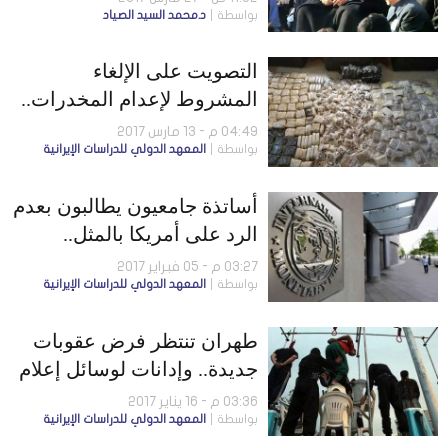
بواسطة
د.محمد السيد الصياد
التصويت على الإلغاء
المشروط لإعدام المخدرات..
وتظاهر متقاعدي الداخلية
04:49 م - 13 مارس 2017
بواسطة
المعهد الدولي للدراسات الإيرانية
والجيش في إيران
أساتذة جامعيون يطالبون بعدم
الرد على أمريكا بالمثل..
وإعدام 87 شخصًا في يناير
03:27 م - 05 فبراير 2017
بواسطة
المعهد الدولي للدراسات الإيرانية
طهران تنتظر فرض عقوبات
جديدة.. وإدانات لوسائل إعلام
إيرانية
03:36 م - 16 يناير 2017
بواسطة
المعهد الدولي للدراسات الإيرانية