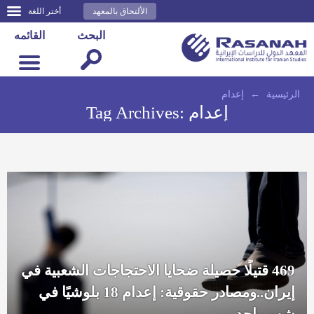
الألتحاق بالمعهد
أختر اللغة
البحث
القائمه
الرئيسية
←
إعدام
إعدام
Tag Archives:
469 قتيلًا حصيلة ضحايا الاحتجاجات الشعبية في
إيران..ومصادر حقوقية: إعدام 18 بلوشيًا في
شهر واحد