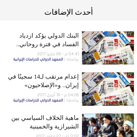
أحدث الإضافات
البنك الدولي يؤكد ازدياد
الفساد في فترة روحاني..
والحكومة تتجاهل مطالب أهل
04:41 م - 08 مايو 2017
بواسطة
المعهد الدولي للدراسات الإيرانية
السنة
إعدام مرتقب لـ14 سجينًا في
إيران.. و«الإصلاحيون»
يرفضون ربط مصيرهم
04:06 م - 19 أبريل 2017
بواسطة
المعهد الدولي للدراسات الإيرانية
بروحاني
ماهية الخلاف السياسي بين
الشيرازية والخمينية
11:02 ص - 27 مارس 2017