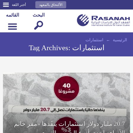
الألتحاق بالمعهد
أختر اللغة
البحث
القائمه
الرئيسية
←
استثمارات
استثمارات
Tag Archives:
20.7 مليار دولار استثمارات ينفّذها «مقر خاتم
الأنبياء» إحدى أذرع الحرس الثوري