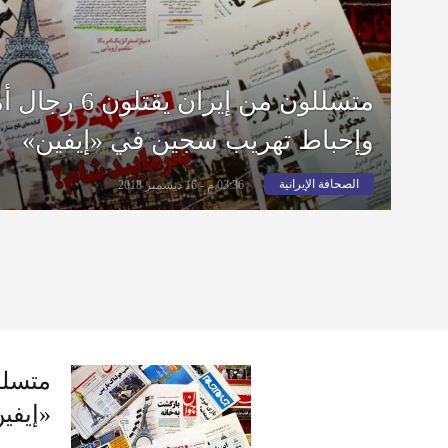
متسللون من إيران
وإحباط تهريب سجين في «إيفين»
الصحافة الإيرانية
03:36 م - 16 ديسمبر 2018
«إيفي