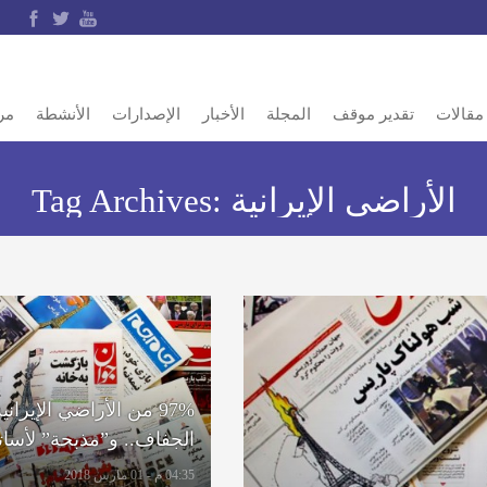
مقالات
تقدير موقف
المجلة
الأخبار
الإصدارات
الأنشطة
مر
الأراضي الإيرانية
Tag Archives:
97% من الأراضي الإيراني
الجفاف.. و”مذبحة” لأسات
آزاد
04:35 م - 01 مارس 2018