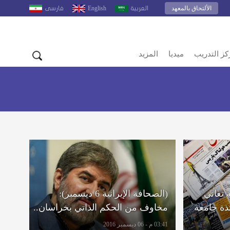
الألتحاق بالمعهد
English
العربية
فارسى
كز التدريب
ميديا
المزيد
ة تعاني
(الصحافة الإيرانية 6 ديسمبر):
ذة جامعة
مخاوف من الحكم الذاتي بخراسان..
وروحاني: كل خطوات الاتفاق النووي
03:41 م - 06 ديسمبر 2016