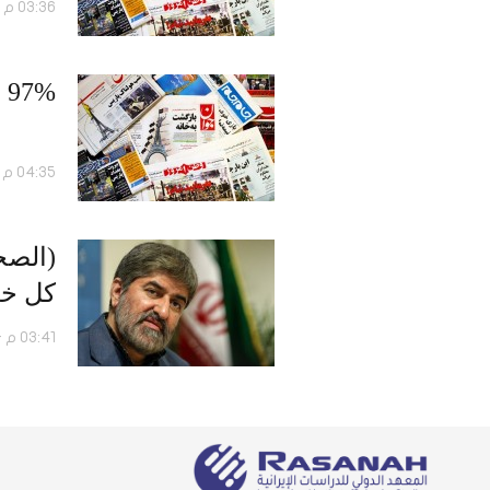
03:36 م - 16 ديسمبر 2018
97% من الأراضي الإيرانية تعاني الجفاف.. و”مذبحة” لأساتذة جامعة آزاد
04:35 م - 01 مارس 2018
كل خط
03:41 م - 06 ديسمبر 2016