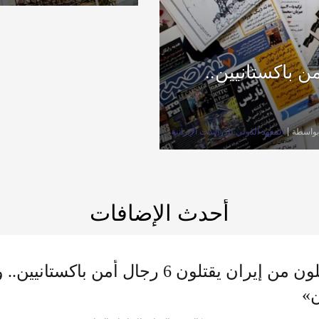
 يقتلون 6 رجال أمن باكستانيين..
بواسطة
المعهد الدولي للدراسات الإيرانية
أحدث الإضافات
متسللون من إيران يقتلون 6 رجال أمن
ن»