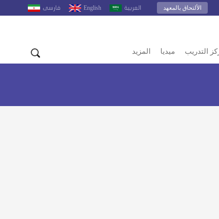
الألتحاق بالمعهد
English
العربية
فارسى
كز التدريب
ميديا
المزيد