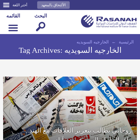
الألتحاق بالمعهد
أختر اللغة
البحث
القائمه
الرئيسية
←
الخارجيه السويديه
الخارجيه السويديه
Tag Archives:
روحاني يطالب بتعزيز العلاقات مع الهند..
واغتيال إمام السنة في زر آباد