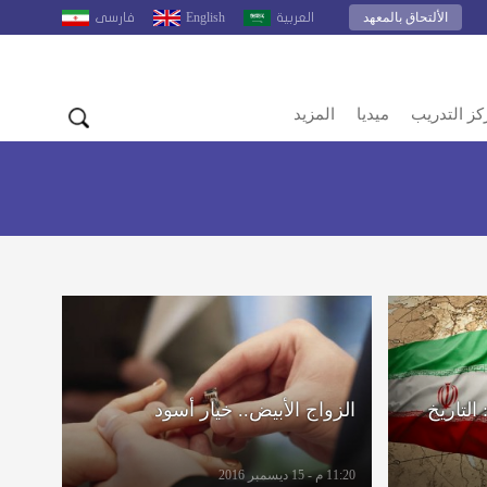
الألتحاق بالمعهد
English
العربية
فارسى
كز التدريب
ميديا
المزيد
 التاريخ
الزواج الأبيض.. خيار أسود
11:20 م - 15 ديسمبر 2016