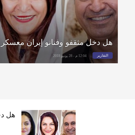
هل دخل مثقفو وفنانو إيران معسكر 
التقارير
12:04 م - 28 يونيو 2018
هل دخ