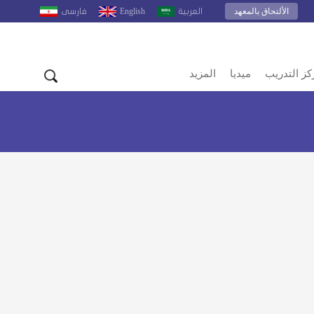
الألتحاق بالمعهد
English
العربية
فارسى
كز التدريب
ميديا
المزيد