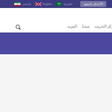
الألتحاق بالمعهد
English
العربية
فارسى
كز التدريب
ميديا
المزيد