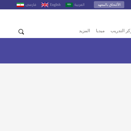
الألتحاق بالمعهد
English
العربية
فارسى
كز التدريب
ميديا
المزيد