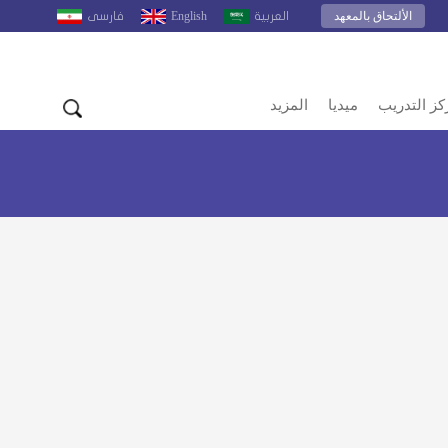
الألتحاق بالمعهد
English
العربية
فارسى
كز التدريب
ميديا
المزيد