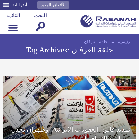
الألتحاق بالمعهد
أختر اللغة
البحث
القائمه
الرئيسية
←
حلقة العرفان
حلقة العرفان
Tag Archives:
تمديد قانون العقوبات الإيرانية.. وطهران تحذر
من إلغاء الاتفاق النووي