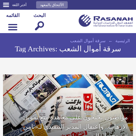
الألتحاق بالمعهد
أختر اللغة
البحث
القائمه
الرئيسية
←
سرقة أموال الشعب
سرقة أموال الشعب
Tag Archives:
مواطنون يحتجون على معاهدة منع تمويل
الإرهاب.. واعتقال المدير التنفيذي لـ«ثامن
الحجج» المالية