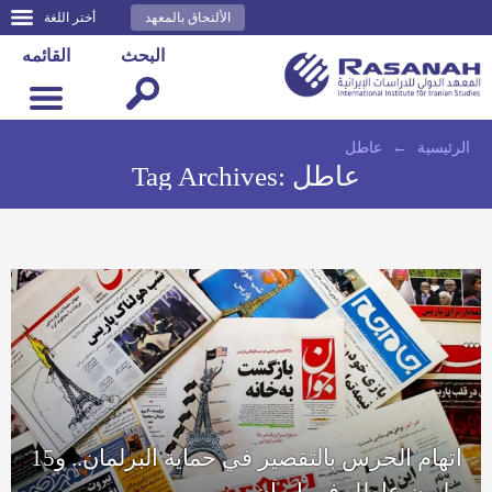
الألتحاق بالمعهد
أختر اللغة
البحث
القائمه
الرئيسية
←
عاطل
عاطل
Tag Archives:
اتهام الحرس بالتقصير في حماية البرلمان.. و15
مليون عاطل في إيران