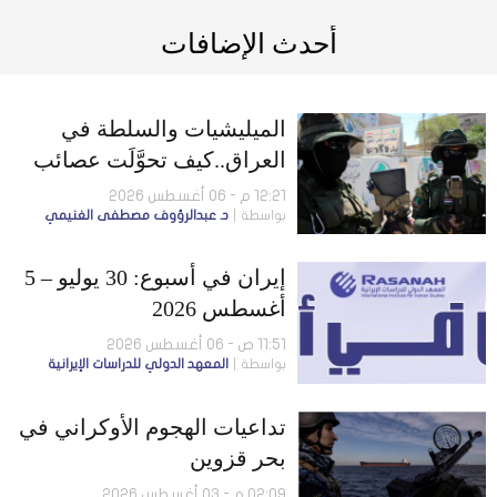
أحدث الإضافات
الميليشيات والسلطة في
العراق..كيف تحوَّلَت عصائب
أهل الحق إلى لاعب سياسي
12:21 م - 06 أغسطس 2026
بواسطة
د. عبدالرؤوف مصطفى الغنيمي
مؤثر؟
إيران في أسبوع: 30 يوليو – 5
أغسطس 2026
11:51 ص - 06 أغسطس 2026
بواسطة
المعهد الدولي للدراسات الإيرانية
تداعيات الهجوم الأوكراني في
بحر قزوين
02:09 م - 03 أغسطس 2026