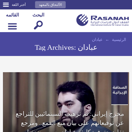
الألتحاق بالمعهد
أختر اللغة
البحث
القائمه
الرئيسية
←
عبادان
عبادان
Tag Archives:
مخرج إيراني: تم ترهيب السينمائيين للتراجع
عن توقيعاتهم على بيان منع القمع.. ومرجع
تقليد يعترف: كارثة عبادان بسبب ضعفنا