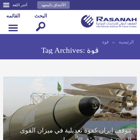
الألتحاق بالمعهد
أختر اللغة
البحث
القائمه
الرئيسية
←
قوة
قوة
Tag Archives:
موقف إيران كقوة تعديلية في ميزان القوى
الجديد في الشرق الأوسط