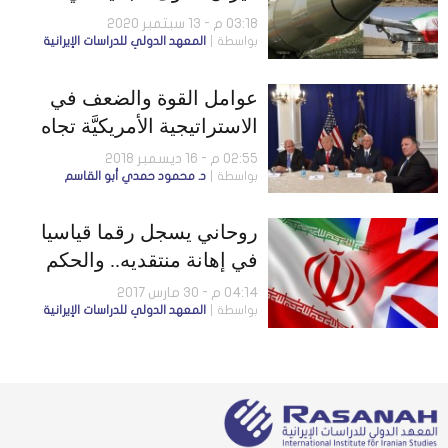
الشرق الأوسط
03:18 م - 13 سبتمبر 2020
بواسطة
المعهد الدولي للدراسات الإيرانية
عوامل القوة والضعف في
الاستراتيجية الأمريكيَّة تجاه
إيران
02:55 م - 16 ديسمبر 2018
بواسطة
د. محمود حمدي أبو القاسم
روحاني يسجل رقما قياسيا
في إهانة منتقديه.. والحكم
على مترجمة بالإعدام
04:14 م - 30 مارس 2017
بواسطة
المعهد الدولي للدراسات الإيرانية