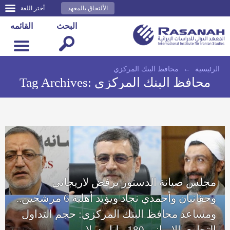
الألتحاق بالمعهد
أختر اللغة
البحث
القائمه
الرئيسية
←
محافظ البنك المركزي
محافظ البنك المركزي
Tag Archives:
مجلس صيانة الدستور يرفض لاريجاني
وحقانيان وأحمدي نجاد ويؤيد أهلية 6 مرشحين..
ومساعد محافظ البنك المركزي: حجم التداول
التجاري الإيراني 180 مليار دولار